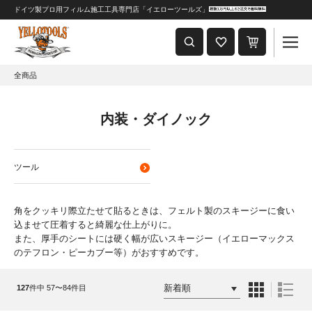
ドイツ製プロ用フィルム施工工具専門店「イエローツールズ」
重要なおしらせ
2024年8月1日 価格改定につきまして
全商品
内装・ダイノック
ツール
角をクッキリ際立たせて貼るときは、フェルト製のスキージーに食い
込ませて圧着すると綺麗な仕上がりに。
また、厚手のシートには硬く幅が広いスキージー（イエローマックス
のテフロン・ピーカブー等）がおすすめです。
127
件中 57〜84件目