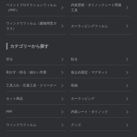
ペイントプロテクションフィルム
内装壁紙・ダイノックシート関連
（PPF）
工具
ウィンドウフィルム（建物用窓ガ
カーラッピングフィルム
ラス）
カテゴリーから探す
切る
貼る
剥がす・削る・細かい作業
仮止め固定・マグネット
工具入れ・圧着工具・クリーナー
収納
セット商品
カーラッピング
PPF
内装シート・ダイノック
ウィンドウフィルム
グッズ