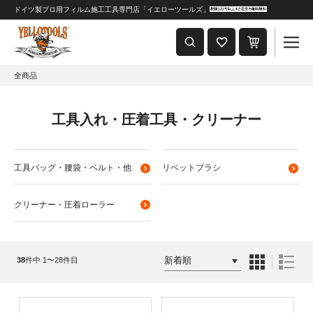
ドイツ製プロ用フィルム施工工具専門店「イエローツールズ」
重要なおしらせ
2024年8月1日 価格改定につきまして
全商品
工具入れ・圧着工具・クリーナー
工具バッグ・腰袋・ベルト・他
リベットブラシ
クリーナー・圧着ローラー
38
件中 1〜28件目