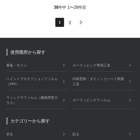
38
件中 1〜28件目
2
1
使用箇所から探す
看板・サイン
カーラッピング専用工具
ペイントプロテクションフィルム
内装壁紙・ダイノックシート関連
（PPF）
工具
ウィンドウフィルム（建物用窓ガ
カーラッピングフィルム
ラス）
カテゴリーから探す
切る
貼る