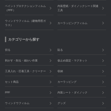
ペイントプロテクションフィルム
内装壁紙・ダイノックシート関連
（PPF）
工具
ウィンドウフィルム（建物用窓ガ
カーラッピングフィルム
ラス）
カテゴリーから探す
切る
貼る
剥がす・削る・細かい作業
仮止め固定・マグネット
工具入れ・圧着工具・クリーナー
収納
セット商品
カーラッピング
PPF
内装シート・ダイノック
ウィンドウフィルム
グッズ