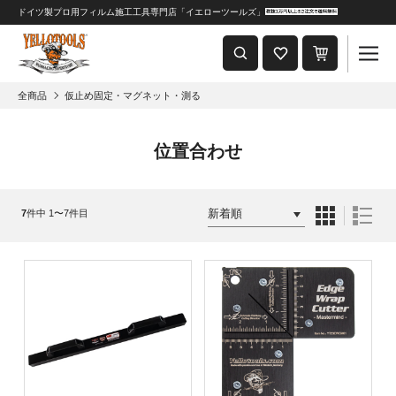
ドイツ製プロ用フィルム施工工具専門店「イエローツールズ」
重要なおしらせ
2024年8月1日 価格改定につきまして
全商品
仮止め固定・マグネット・測る
位置合わせ
7
件中 1〜7件目