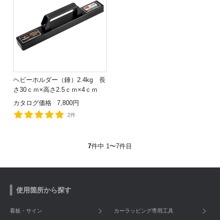
ヘビーホルダー（錘）2.4kg 長
さ30ｃｍ×高さ2.5ｃｍ×4ｃｍ
カタログ価格
7,800円
2件
7
件中 1〜7件目
使用箇所から探す
看板・サイン
カーラッピング専用工具