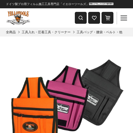
ドイツ製プロ用フィルム施工工具専門店「イエローツールズ」
重要なおしらせ
2024年8月1日 価格改定につきまして
全商品
工具入れ・圧着工具・クリーナー
工具バッグ・腰袋・ベルト・他