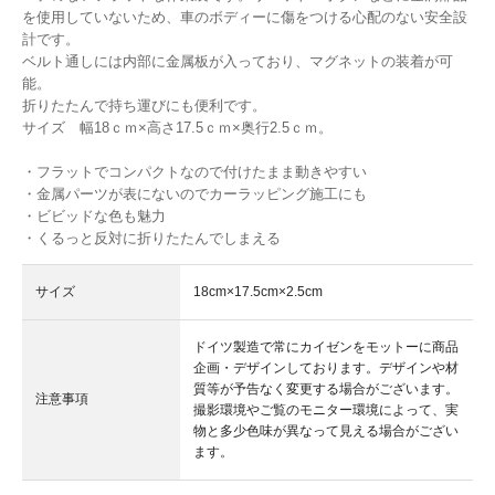
を使用していないため、車のボディーに傷をつける心配のない安全設
計です。
ベルト通しには内部に金属板が入っており、マグネットの装着が可
能。
折りたたんで持ち運びにも便利です。
サイズ 幅18ｃｍ×高さ17.5ｃｍ×奥行2.5ｃｍ。
・フラットでコンパクトなので付けたまま動きやすい
・金属パーツが表にないのでカーラッピング施工にも
・ビビッドな色も魅力
・くるっと反対に折りたたんでしまえる
サイズ
18cm×17.5cm×2.5cm
ドイツ製造で常にカイゼンをモットーに商品
企画・デザインしております。デザインや材
質等が予告なく変更する場合がございます。
注意事項
撮影環境やご覧のモニター環境によって、実
物と多少色味が異なって見える場合がござい
ます。