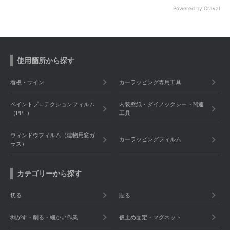
Powered by Craval
使用箇所から探す
看板・サイン
カーラッピング専用工具
ペイントプロテクションフィルム
内装壁紙・ダイノックシート関連
（PPF）
工具
ウィンドウフィルム（建物用窓ガ
カーラッピングフィルム
ラス）
カテゴリーから探す
切る
貼る
剥がす・削る・細かい作業
仮止め固定・マグネット