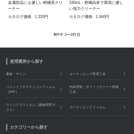
金属部品にも優しい柑橘系クリ
330mL - 柑橘由来で環境に優し
ーナー
い強力クリーナー
カタログ価格
1,320円
カタログ価格
1,560円
4
件中 1〜4件目
使用箇所から探す
看板・サイン
カーラッピング専用工具
ペイントプロテクションフィルム
内装壁紙・ダイノックシート関連
（PPF）
工具
ウィンドウフィルム（建物用窓ガ
カーラッピングフィルム
ラス）
カテゴリーから探す