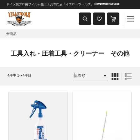
ドイツ製プロ用フィルム施工工具専門店「イエローツールズ」
重要なおしらせ
2024年8月1日 価格改定につきまして
全商品
工具入れ・圧着工具・クリーナー その他
4
件中 1〜4件目