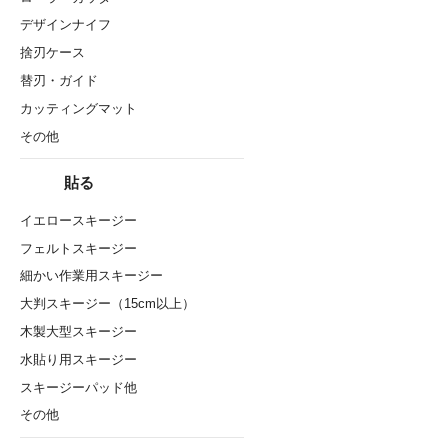
デザインナイフ
捨刃ケース
替刃・ガイド
カッティングマット
その他
貼る
イエロースキージー
フェルトスキージー
細かい作業用スキージー
大判スキージー（15cm以上）
木製大型スキージー
水貼り用スキージー
スキージーパッド他
その他