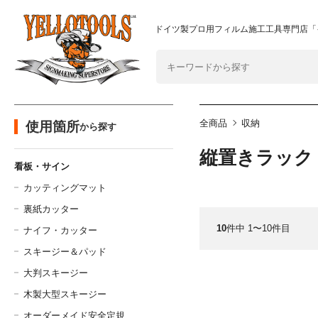
2024年8月1日 価格改定につきまして
重要なおしらせ
ドイツ製プロ用フィルム施工工具専門店「
全商品
収納
使用箇所
から探す
縦置きラック
看板・サイン
カッティングマット
裏紙カッター
10
件中 1〜10件目
ナイフ・カッター
スキージー＆パッド
大判スキージー
木製大型スキージー
オーダーメイド安全定規