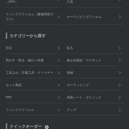
（PPF）
工具
ウィンドウフィルム（建物用窓ガ
カーラッピングフィルム
ラス）
カテゴリーから探す
切る
貼る
剥がす・削る・細かい作業
仮止め固定・マグネット
工具入れ・圧着工具・クリーナー
収納
セット商品
カーラッピング
PPF
内装シート・ダイノック
ウィンドウフィルム
グッズ
クイックオーダー