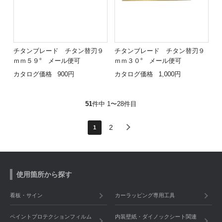
チタンブレード チタン替刃９
チタンブレード チタン替刃９
ｍｍ５９° メール便可
ｍｍ３０° メール便可
カタログ価格
900円
カタログ価格
1,000円
51
件中 1〜28件目
2
1
使用箇所から探す
看板・サイン
カーラッピング専用工具
ペイントプロテクションフィルム
内装壁紙・ダイノックシート関連