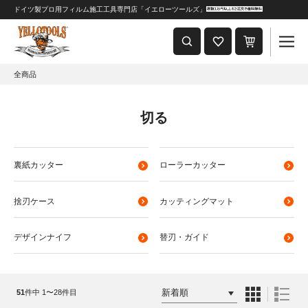
ドイツ製プロ用フィルム施工工具専門店「イエローツールズ」
重要なおしらせ
2024年8月1日 価格改定につきまして
全商品
切る
裏紙カッター
ローラーカッター
捨刃ケース
カッティングマット
デザインナイフ
替刃・ガイド
51
件中 1〜28件目