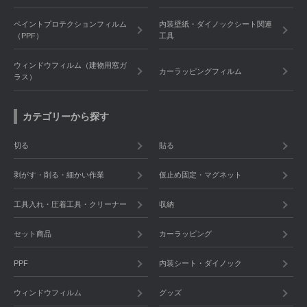
ペイントプロテクションフィルム
内装壁紙・ダイノックシート関連
（PPF）
工具
ウィンドウフィルム（建物用窓ガ
カーラッピングフィルム
ラス）
カテゴリーから探す
切る
貼る
剥がす・削る・細かい作業
仮止め固定・マグネット
工具入れ・圧着工具・クリーナー
収納
セット商品
カーラッピング
PPF
内装シート・ダイノック
ウィンドウフィルム
グッズ