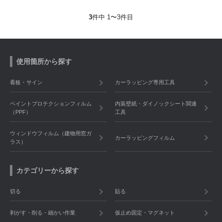
3
件中 1〜3件目
使用箇所から探す
看板・サイン
カーラッピング専用工具
ペイントプロテクションフィルム
内装壁紙・ダイノックシート関連
（PPF）
工具
ウィンドウフィルム（建物用窓ガ
カーラッピングフィルム
ラス）
カテゴリーから探す
切る
貼る
剥がす・削る・細かい作業
仮止め固定・マグネット