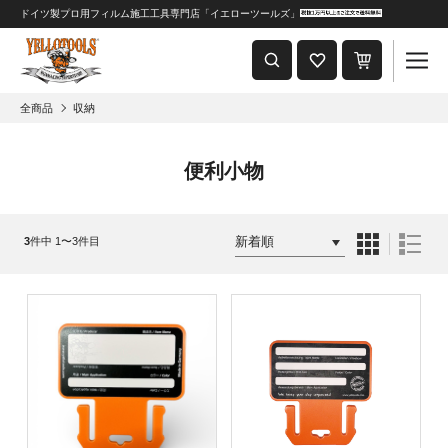
ドイツ製プロ用フィルム施工工具専門店「イエローツールズ」
重要なおしらせ
2024年8月1日 価格改定につきまして
全商品
収納
便利小物
3
件中 1〜3件目