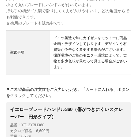
小さく丸いブレードにハンドルが付いています。
持ち手の柄がゴム製で滑りにくく力が入りやすいく、どの角度からで
も剥離できます。
交換用のブレードも販売中です。
ドイツ製造で常にカイゼンをモットーに商品
企画・デザインしております。デザインや材
質等が予告なく変更する場合がございます。
注意事項
撮影環境やご覧のモニター環境によって、実
物と多少色味が異なって見える場合がござい
ます。
▼ご希望商品の注文数をご入力いただき、「カートに入れる」ボタン
をクリックしてください。
イエローブレードハンドル360（傷がつきにくいスクレ
ーパー 円形タイプ）
品番
YT12YBH360
カタログ価格
6,600円
重量
0.2Kg