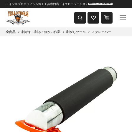
ドイツ製プロ用フィルム施工工具専門店「イエローツールズ」
重要なおしらせ
2024年8月1日 価格改定につきまして
全商品
剥がす・削る・細かい作業
剥がしツール
スクレーパー