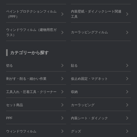
ペイントプロテクションフィルム
内装壁紙・ダイノックシート関連
（PPF）
工具
ウィンドウフィルム（建物用窓ガ
カーラッピングフィルム
ラス）
カテゴリーから探す
切る
貼る
剥がす・削る・細かい作業
仮止め固定・マグネット
工具入れ・圧着工具・クリーナー
収納
セット商品
カーラッピング
PPF
内装シート・ダイノック
ウィンドウフィルム
グッズ