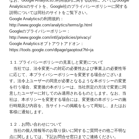
なお、Google Analyticsの利用規約に関する説明についてはGoogle
Analyticsのサイトを、Google社のプライバシーポリシーに関する
説明については同社のサイトをご覧下さい。
Google Analyticsの利用規約：
http://www.google.com/analytics/terms/jp.html
Googleのプライバシーポリシー：
http://www.google.com/intl/ja/policies/privacy/
Google Analyticsオプトアウトアドオン：
https://tools.google.com/dlpage/gaoptout?hl=ja
１１.プライバシーポリシーの見直しと変更について
当社では、法令変更への対応の必要性および事業上の必要性等
に応じて、本プライバシーポリシーを変更する場合がございま
す。法令上ユーザーの同意が必要となるような本ポリシーの変更
を行う場合、変更後の本ポリシーは、当社所定の方法で変更に同
意したユーザーに対してのみ適用されるものとします。なお、当
社は、本ポリシーを変更する場合には、変更後の本ポリシーの施
行時期及び内容を、当サイトへの掲載をもって周知し、またはお
客様に通知します。
１２．お問い合わせについて
当社の個人情報等のお取り扱いに関するご質問その他ご不明な
点に関しましては、下記お問合せ窓口までご連絡ください。