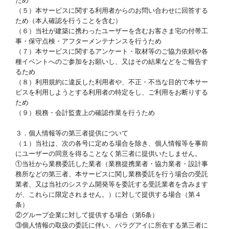
ため
（５）本サービスに関する利用者からのお問い合わせに回答する
ため（本人確認を行うことを含む）
（６）当社が建築に携わったユーザーを含むお客さま宅の付帯工
事・保守点検・アフターメンテナンスを行うため
（７）本サービスに関するアンケート・取材等のご協力依頼や各
種イベントへのご参加をお願いし、又はその結果などをご報告す
るため
（８）利用規約に違反した利用者や、不正・不当な目的で本サー
ビスを利用しようとする利用者の特定をし、ご利用をお断りする
ため
（９）税務・会計監査上の確認作業を行うため
３．個人情報等の第三者提供について
（１）当社は、次の各号に定める場合を除き、個人情報等を事前
にユーザーの同意を得ることなく第三者に提供いたしません。
①当社から業務委託した業者（業務提携業者・協力業者・設計事
務所などの第三者、本サービスに関し業務委託を行う場合の受託
業者、又は当社のシステム開発等を委託する受託業者を含みます
が、これらに限定されません。）に対して提供する場合（第４
条）
②グループ企業に対して提供する場合（第6条）
③個人情報の取扱の委託に伴い、パラグアイに所在する第三者に