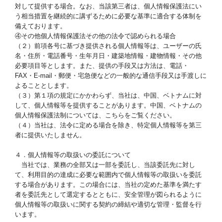
対して提供する場合。なお、当該第三者は、個人情報保護法にい
う相当措置を継続的に講ずるために必要な基準に適合する体制を
備えております。
④その他個人情報保護法その他の法令で認められる場合
（２）前項各号に基づき提供される個人情報等は、ユーザーの氏
名・住所・電話番号・生年月日・建築地情報・建物情報・その他
必要項目等とします。また、提供の手段又は方法は、電話・
FAX・E-mail・郵便・宅急便などの一般的な通信手段又は手渡しに
よることとします。
（３）第１項の規定にかかわらず、当社は、中国、ベトナムに対
して、個人情報等を提供することがあります。中国、ベトナムの
個人情報保護法制については、こちらをご覧ください。
（４）当社は、法令に定める場合を除き、特定個人情報等を第三
者に提供いたしません。
４．個人情報等の取扱いの委託について
当社では、業務の全部又は一部を委託し、当該委託先に対し
て、利用目的の達成に必要な範囲内で個人情報等の取扱いを委託
する場合があります。この場合には、当社の定めた基準を満たす
者を委託先として選定するとともに、安全管理が図られるように
個人情報等の取扱いに関する契約の締結や適切な管理・監督を行
います。