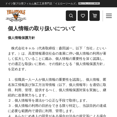
ドイツ製プロ用フィルム施工工具専門店「イエローツールズ」
重要なおしらせ
2024年8月1日 価格改定につきまして
個人情報の取り扱いについて
個人情報保護方針
株式会社キャル（代表取締役：森田誠一。以下「当社」といい
ます。）は、高度情報通信社会の進展に伴い個人情報の利用が著
しく拡大していることに鑑み、個人情報の重要性を深く認識し、
その適正な取扱いに努め、その指針となる「個人情報保護方針」
を定めます。
１．役職員一人一人が個人情報の重要性を認識し、個人情報、匿
名加工情報及び加工方法等情報（以下、個人情報等）を適切に取
得、利用、管理、提供するべく、個人情報保護対策を実施し、継
続的に改善努力をします。
２．個人情報等を適法かつ公正な手段で取得します。
３．個人情報の利用の目的をできる限り特定し、当該目的の達成
に必要な範囲内で適切に利用、管理します。
４．あらかじめ本人の同意がある場合や法令の規定等による場合