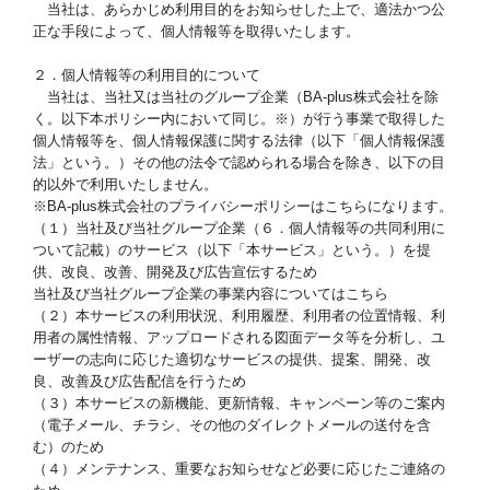
当社は、あらかじめ利用目的をお知らせした上で、適法かつ公
正な手段によって、個人情報等を取得いたします。
２．個人情報等の利用目的について
当社は、当社又は当社のグループ企業（BA-plus株式会社を除
く。以下本ポリシー内において同じ。※）が行う事業で取得した
個人情報等を、個人情報保護に関する法律（以下「個人情報保護
法」という。）その他の法令で認められる場合を除き、以下の目
的以外で利用いたしません。
※BA-plus株式会社のプライバシーポリシーはこちらになります。
（１）当社及び当社グループ企業（６．個人情報等の共同利用に
ついて記載）のサービス（以下「本サービス」という。）を提
供、改良、改善、開発及び広告宣伝するため
当社及び当社グループ企業の事業内容についてはこちら
（２）本サービスの利用状況、利用履歴、利用者の位置情報、利
用者の属性情報、アップロードされる図面データ等を分析し、ユ
ーザーの志向に応じた適切なサービスの提供、提案、開発、改
良、改善及び広告配信を行うため
（３）本サービスの新機能、更新情報、キャンペーン等のご案内
（電子メール、チラシ、その他のダイレクトメールの送付を含
む）のため
（４）メンテナンス、重要なお知らせなど必要に応じたご連絡の