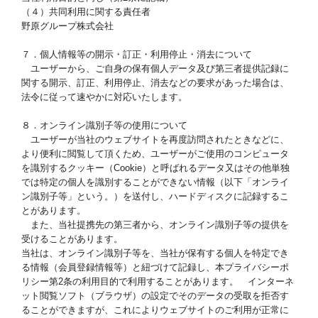
（４）共同利用に関する責任者
野原グループ株式会社
７．個人情報等の開示・訂正・利用停止・消去について
ユーザーから、ご自身の保有個人データ及び第三者提供記録に
関する開示、訂正、利用停止、消去などの要求があった場合は、
法令に従って速やかに対応いたします。
８．オンライン識別子等の使用について
ユーザーが当社のウェブサイトを再度訪問されたときなどに、
より便利に閲覧して頂くため、ユーザーがご使用のコンピュータ
を識別するクッキー（Cookie）と呼ばれるデータ又はその他単独
では特定の個人を識別することができない情報（以下「オンライ
ン識別子等」という。）を送付し、ハードディスクに記録するこ
とがあります。
また、当社提携先の第三者から、オンライン識別子等の提供を
受けることがあります。
当社は、オンライン識別子等を、当社が保有する個人を特定でき
る情報（会員登録情報等）と紐づけて記録し、本プライバシーポ
リシー第2条の利用目的で利用することがあります。 インターネ
ット閲覧ソフト（ブラウザ）の設定でそのデータの受取を拒否す
ることができますが、これによりウェブサイトのご利用が正常に