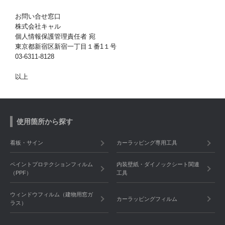
お問い合せ窓口
株式会社キャル
個人情報保護管理責任者 宛
東京都新宿区新宿一丁目１番1１号
03-6311-8128
以上
使用箇所から探す
看板・サイン
カーラッピング専用工具
ペイントプロテクションフィルム
内装壁紙・ダイノックシート関連
（PPF）
工具
ウィンドウフィルム（建物用窓ガ
カーラッピングフィルム
ラス）