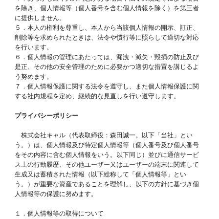
を除き、個人情報等（個人番号を含む個人情報を除く）を第三者
に提供しません。
５．本人の権利を尊重し、本人から当該個人情報の開示、訂正、
削除等を求められたときは、法令や慣行等に照らして適切な対応
を行います。
６．個人情報の管理にあたっては、漏洩・滅失・毀損の防止及び
是正、その他の安全管理のために必要かつ適切な措置を講じるよ
う努めます。
７．個人情報保護に関する法令を遵守し、また個人情報保護に関
する社内規程を定め、継続的な見直しを行い遵守します。
プライバシーポリシー
株式会社キャル（代表取締役：森田誠一。以下「当社」とい
う。）は、個人情報及び特定個人情報等（個人番号及び個人番号
をその内容に含む個人情報をいう。以下同じ）並びに通信サービ
ス上の行動履歴、その他ユーザー又はユーザーの端末に関連して
生成又は蓄積された情報（以下総称して「個人情報等」とい
う。）が重要な資産であることを理解し、以下の方針に基づき個
人情報等の保護に努めます。
１．個人情報等の取得について