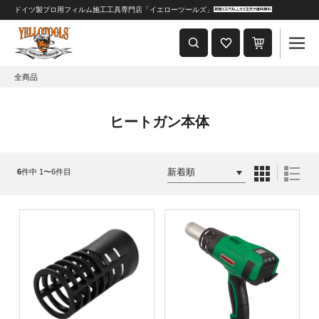
ドイツ製プロ用フィルム施工工具専門店「イエローツールズ」
重要なおしらせ
2024年8月1日 価格改定につきまして
全商品
ヒートガン本体
6
件中 1〜6件目