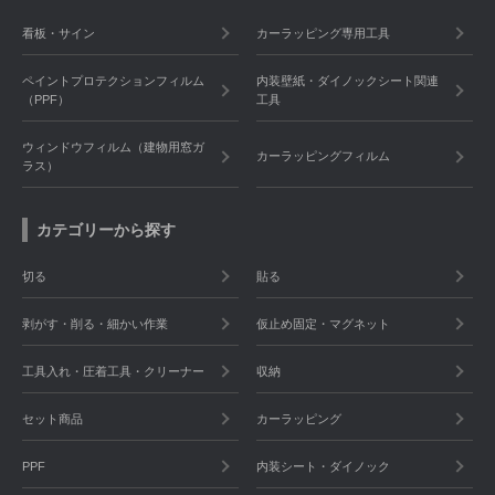
看板・サイン
カーラッピング専用工具
ペイントプロテクションフィルム
内装壁紙・ダイノックシート関連
（PPF）
工具
ウィンドウフィルム（建物用窓ガ
カーラッピングフィルム
ラス）
カテゴリーから探す
切る
貼る
剥がす・削る・細かい作業
仮止め固定・マグネット
工具入れ・圧着工具・クリーナー
収納
セット商品
カーラッピング
PPF
内装シート・ダイノック