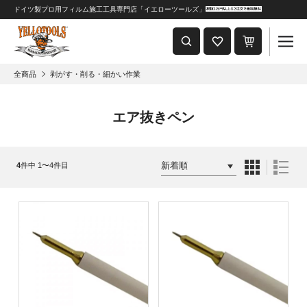
ドイツ製プロ用フィルム施工工具専門店「イエローツールズ」
重要なおしらせ
2024年8月1日 価格改定につきまして
全商品
剥がす・削る・細かい作業
エア抜きペン
4
件中 1〜4件目