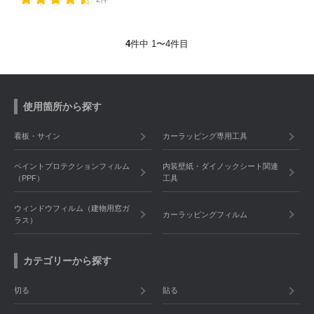
4
件中 1〜4件目
使用箇所から探す
看板・サイン
カーラッピング専用工具
ペイントプロテクションフィルム
内装壁紙・ダイノックシート関連
（PPF）
工具
ウィンドウフィルム（建物用窓ガ
カーラッピングフィルム
ラス）
カテゴリーから探す
切る
貼る