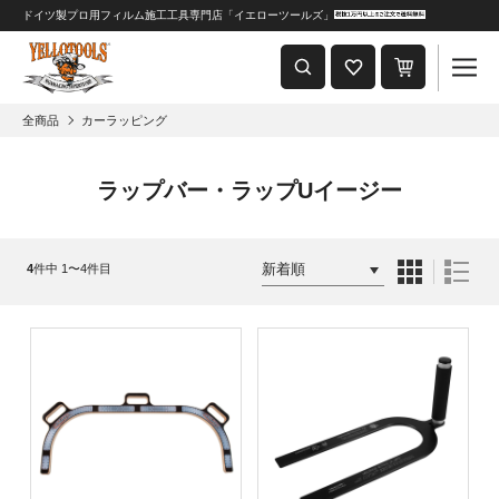
ドイツ製プロ用フィルム施工工具専門店「イエローツールズ」
重要なおしらせ
2024年8月1日 価格改定につきまして
全商品
カーラッピング
ラップバー・ラップUイージー
4
件中 1〜4件目