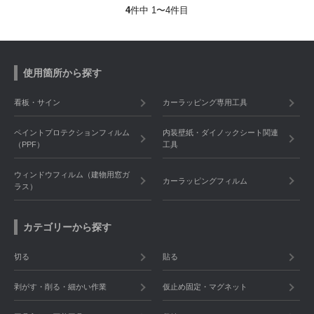
4
件中 1〜4件目
使用箇所から探す
看板・サイン
カーラッピング専用工具
ペイントプロテクションフィルム
内装壁紙・ダイノックシート関連
（PPF）
工具
ウィンドウフィルム（建物用窓ガ
カーラッピングフィルム
ラス）
カテゴリーから探す
切る
貼る
剥がす・削る・細かい作業
仮止め固定・マグネット