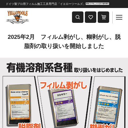
ドイツ製プロ用フィルム施工工具専門店「イエローツールズ」
重要なおしらせ
2024年8月1日 価格改定につきまして
2025年2月 フィルム剥がし、糊剥がし、脱
脂剤の取り扱いを開始しました