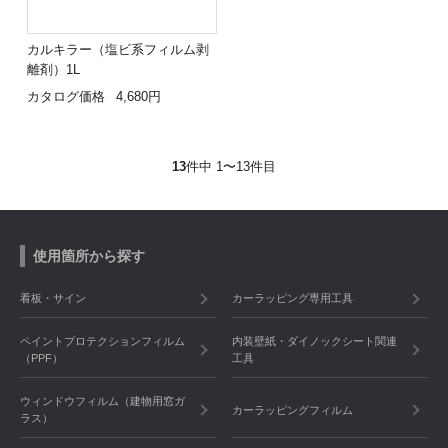
カルキラー（塩ビ系フィルム剥
離剤）1L
カタログ価格
4,680円
13
件中 1〜13件目
使用箇所から探す
看板・サイン
カーラッピング専用工具
ペイントプロテクションフィルム
内装壁紙・ダイノックシート関連
（PPF）
工具
ウィンドウフィルム（建物用窓ガ
カーラッピングフィルム
ラス）