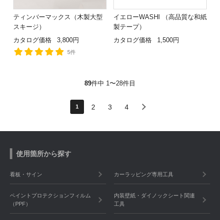
ティンバーマックス（木製大型
イエローWASHI （高品質な和紙
スキージ）
製テープ）
カタログ価格
3,800円
カタログ価格
1,500円
5件
89
件中 1〜28件目
2
3
4
1
使用箇所から探す
看板・サイン
カーラッピング専用工具
ペイントプロテクションフィルム
内装壁紙・ダイノックシート関連
（PPF）
工具