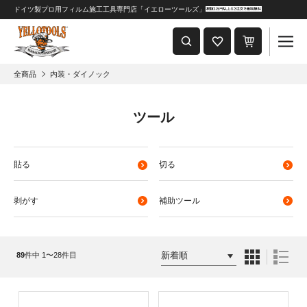
ドイツ製プロ用フィルム施工工具専門店「イエローツールズ」
重要なおしらせ
2024年8月1日 価格改定につきまして
全商品
内装・ダイノック
ツール
貼る
切る
剥がす
補助ツール
89
件中 1〜28件目