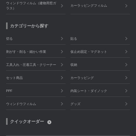
ウィンドウフィルム（建物用窓ガ
カーラッピングフィルム
ラス）
カテゴリーから探す
切る
貼る
剥がす・削る・細かい作業
仮止め固定・マグネット
工具入れ・圧着工具・クリーナー
収納
セット商品
カーラッピング
PPF
内装シート・ダイノック
ウィンドウフィルム
グッズ
クイックオーダー