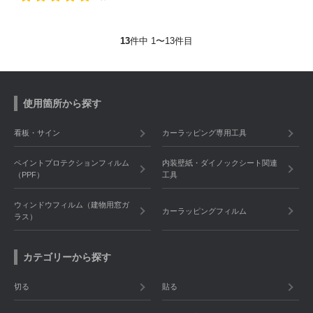
13
件中 1〜13件目
使用箇所から探す
看板・サイン
カーラッピング専用工具
ペイントプロテクションフィルム
内装壁紙・ダイノックシート関連
（PPF）
工具
ウィンドウフィルム（建物用窓ガ
カーラッピングフィルム
ラス）
カテゴリーから探す
切る
貼る