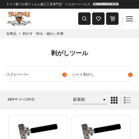
ドイツ製プロ用フィルム施工工具専門店「イエローツールズ」
重要なおしらせ
2024年8月1日 価格改定につきまして
全商品
剥がす・削る・細かい作業
剥がしツール
スクレーパー
シート剥がし
13
件中 1〜13件目