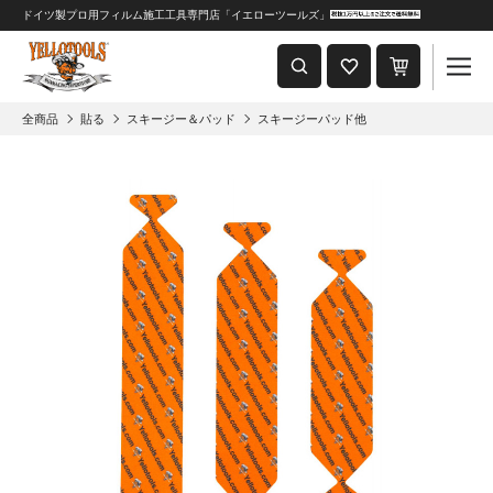
ドイツ製プロ用フィルム施工工具専門店「イエローツールズ」
重要なおしらせ
2024年8月1日 価格改定につきまして
全商品
貼る
スキージー＆パッド
スキージーパッド他