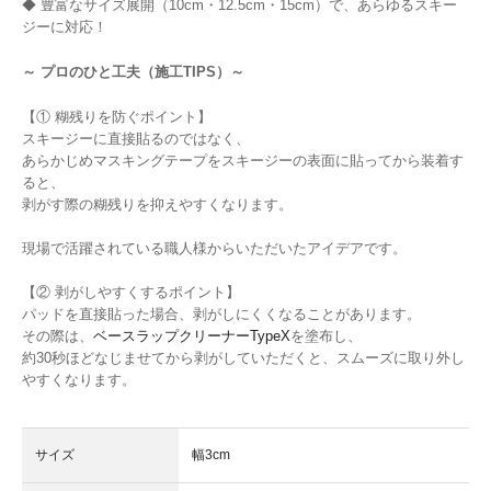
◆ 豊富なサイズ展開（10cm・12.5cm・15cm）で、あらゆるスキー
ジーに対応！
～ プロのひと工夫（施工TIPS）～
【① 糊残りを防ぐポイント】
スキージーに直接貼るのではなく、
あらかじめマスキングテープをスキージーの表面に貼ってから装着す
ると、
剥がす際の糊残りを抑えやすくなります。
現場で活躍されている職人様からいただいたアイデアです。
【② 剥がしやすくするポイント】
パッドを直接貼った場合、剥がしにくくなることがあります。
その際は、
ベースラップクリーナーTypeX
を塗布し、
約30秒ほどなじませてから剥がしていただくと、スムーズに取り外し
やすくなります。
サイズ
幅3cm