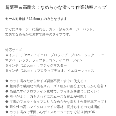
超薄手＆高耐久！なめらかな滑りで作業効率アップ
セール対象は「12.5cm」のみとなります
すぐにスキージーに貼れる、カット済みスキージーパッド。
丈夫でなめらかな素材で薄手のタイプです。
対応サイズ
４インチ（10cm）：イエロープロラップ、プロベーシック、トニー
マグベーシック、ラップドラゴン、イエローツイン
５インチ（12.5cm）：マジックマスター
６インチ（15cm）：プロラップデュオ、イエローマックス
◆ カット済みだからサイズ調整不要！すぐに使える！
◆ 超薄手で繊細な作業もスムーズ！細かい部分までしっかり密着！
◆ 高耐久マイクロファイン素材で、フィルムを傷つけにくい！
◆ 滑りがよく、力を入れずにスムーズな施工が可能！
◆ 従来のフェルトタイプよりもなめらかな滑り！作業効率アップ！
◆ 耐久性の高いマイクロファイン素材！長持ちするので経済的！
◆ カット済みで手間いらず！スキージーにすぐ貼り付けOK！