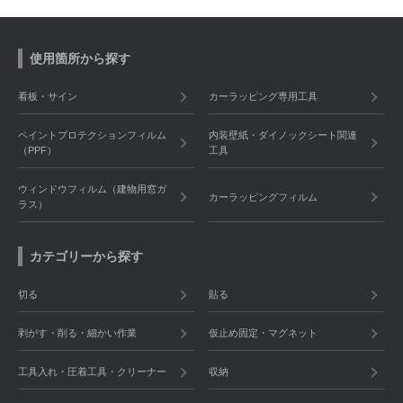
使用箇所から探す
看板・サイン
カーラッピング専用工具
ペイントプロテクションフィルム
内装壁紙・ダイノックシート関連
（PPF）
工具
ウィンドウフィルム（建物用窓ガ
カーラッピングフィルム
ラス）
カテゴリーから探す
切る
貼る
剥がす・削る・細かい作業
仮止め固定・マグネット
工具入れ・圧着工具・クリーナー
収納