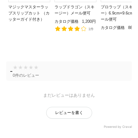
マジックマスターラッ
ラップドラゴン（スキ
プロラップ（スキー
プスリップカット （カ
ージー）メール便可
ー）6.9cm×9.6cm
ッターガイド付き）
ール便可
カタログ価格
1,200円
カタログ価格
880
1件
★
★
★
★
★
-
0件のレビュー
まだレビューはありません
レビューを書く
Powered by Craval