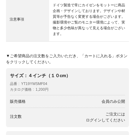
ドイツ製造で常にカイゼンをモットーに商品
企画・デザインしております。デザインや材
質等が予告なく変更する場合がございます。
注意事項
撮影環境やご覧のモニター環境によって、実
物と多少色味が異なって見える場合がござい
ます。
▼ご希望商品の注文数をご入力いただき、「カートに入れる」ボタン
をクリックしてください。
サイズ：４インチ（１０cm）
品番
YT19YWSMF04
カタログ価格
1,200円
販売価格
会員のみ公開
ご注文には
注文数
ログイン
してください