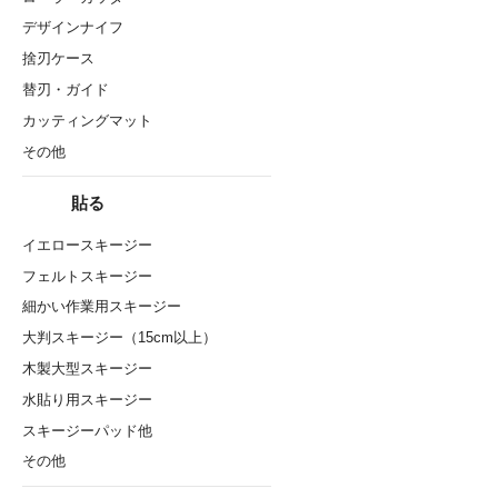
デザインナイフ
捨刃ケース
替刃・ガイド
カッティングマット
その他
貼る
イエロースキージー
フェルトスキージー
細かい作業用スキージー
大判スキージー（15cm以上）
木製大型スキージー
水貼り用スキージー
スキージーパッド他
その他