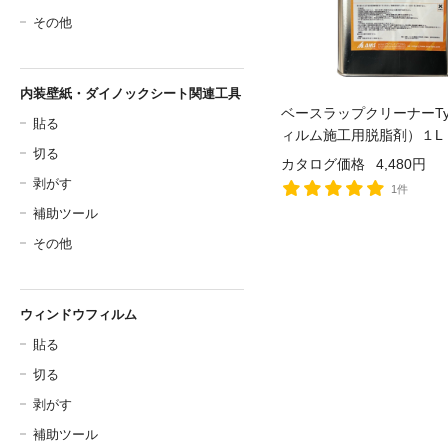
その他
内装壁紙・ダイノックシート関連工具
ベースラップクリーナーTy
貼る
ィルム施工用脱脂剤）１L
切る
カタログ価格
4,480円
剥がす
1件
補助ツール
その他
ウィンドウフィルム
貼る
切る
剥がす
補助ツール