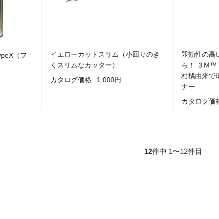
イエローカットスリム（小回りのき
即効性の高
peX（フ
くスリムなカッター）
ら！ ３M™ 
柑橘由来で
カタログ価格
1,000円
ナー
カタログ価
12
件中 1〜12件目