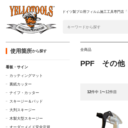
2024年8月1日 価格改定につきまして
重要なおしらせ
ドイツ製プロ用フィルム施工工具専門店「
全商品
使用箇所
から探す
PPF その他
看板・サイン
カッティングマット
裏紙カッター
12
件中 1〜12件目
ナイフ・カッター
スキージー＆パッド
大判スキージー
木製大型スキージー
オーダーメイド安全定規