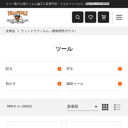
ドイツ製プロ用フィルム施工工具専門店「イエローツールズ」
重要なおしらせ
2024年8月1日 価格改定につきまして
全商品
ウィンドウフィルム（建物用窓ガラス）
ツール
貼る
切る
剥がす
補助ツール
74
件中 1〜28件目