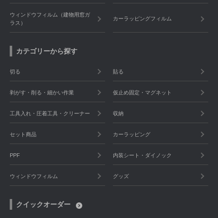
ウィンドウフィルム（建物用窓ガ
カーラッピングフィルム
ラス）
カテゴリーから探す
切る
貼る
剥がす・削る・細かい作業
仮止め固定・マグネット
工具入れ・圧着工具・クリーナー
収納
セット商品
カーラッピング
PPF
内装シート・ダイノック
ウィンドウフィルム
グッズ
クイックオーダー