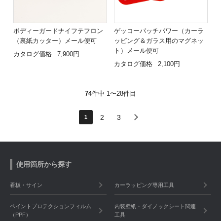
ボディーガードナイフテフロン
ゲッコーパッチパワー（カーラ
（裏紙カッター）メール便可
ッピング＆ガラス用のマグネッ
ト）メール便可
カタログ価格
7,900円
カタログ価格
2,100円
74
件中 1〜28件目
2
3
1
使用箇所から探す
看板・サイン
カーラッピング専用工具
ペイントプロテクションフィルム
内装壁紙・ダイノックシート関連
（PPF）
工具