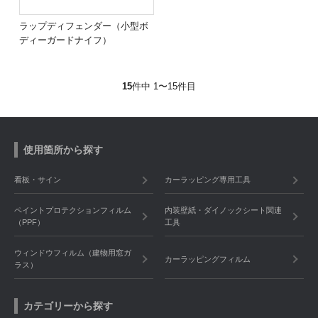
ラップディフェンダー（小型ボ
ディーガードナイフ）
15
件中 1〜15件目
使用箇所から探す
看板・サイン
カーラッピング専用工具
ペイントプロテクションフィルム
内装壁紙・ダイノックシート関連
（PPF）
工具
ウィンドウフィルム（建物用窓ガ
カーラッピングフィルム
ラス）
カテゴリーから探す