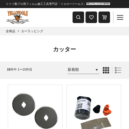
ドイツ製プロ用フィルム施工工具専門店「イエローツールズ」
重要なおしらせ
2024年8月1日 価格改定につきまして
全商品
カーラッピング
カッター
15
件中 1〜15件目