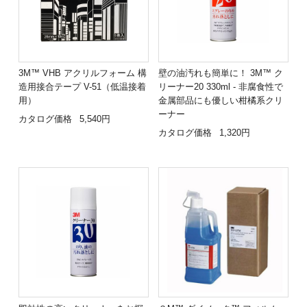
3M™ VHB アクリルフォーム 構
壁の油汚れも簡単に！ 3M™ ク
造用接合テープ V-51（低温接着
リーナー20 330ml - 非腐食性で
用）
金属部品にも優しい柑橘系クリ
ーナー
カタログ価格
5,540円
カタログ価格
1,320円