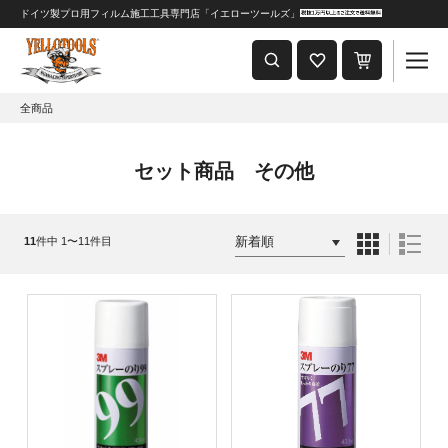
ドイツ製プロ用フィルム施工工具専門店「イエローツールズ」
重要なおしらせ
2024年8月1日 価格改定につきまして
全商品
セット商品 その他
11
件中 1〜11件目