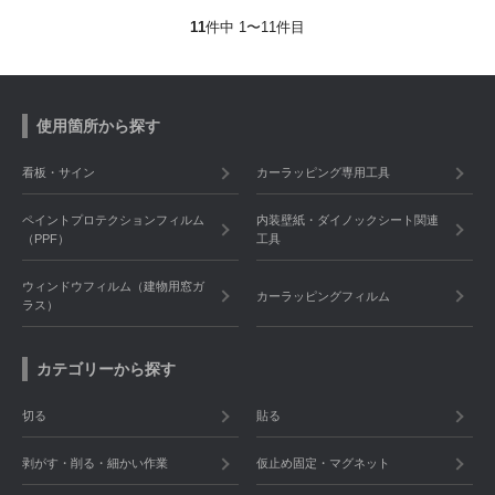
11
件中 1〜11件目
使用箇所から探す
看板・サイン
カーラッピング専用工具
ペイントプロテクションフィルム
内装壁紙・ダイノックシート関連
（PPF）
工具
ウィンドウフィルム（建物用窓ガ
カーラッピングフィルム
ラス）
カテゴリーから探す
切る
貼る
剥がす・削る・細かい作業
仮止め固定・マグネット