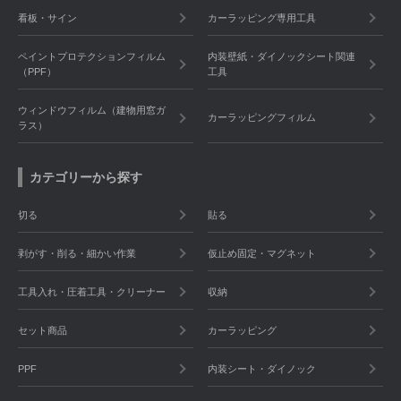
看板・サイン
カーラッピング専用工具
ペイントプロテクションフィルム
内装壁紙・ダイノックシート関連
（PPF）
工具
ウィンドウフィルム（建物用窓ガ
カーラッピングフィルム
ラス）
カテゴリーから探す
切る
貼る
剥がす・削る・細かい作業
仮止め固定・マグネット
工具入れ・圧着工具・クリーナー
収納
セット商品
カーラッピング
PPF
内装シート・ダイノック