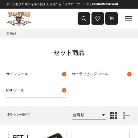
ドイツ製プロ用フィルム施工工具専門店「イエローツールズ」
重要なおしらせ
2024年8月1日 価格改定につきまして
全商品
セット商品
サインツール
カーラッピングツール
PPFツール
9
件中 1〜9件目