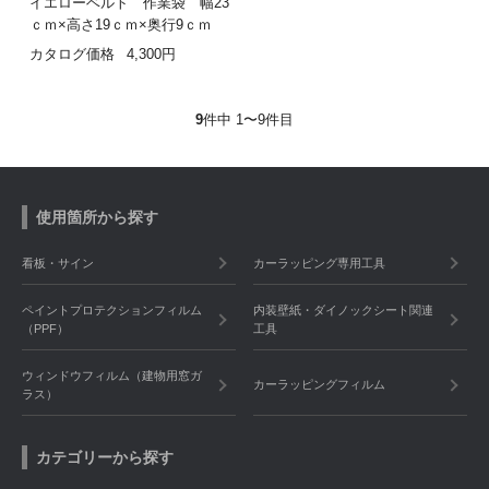
イエローベルト 作業袋 幅23
ｃｍ×高さ19ｃｍ×奥行9ｃｍ
カタログ価格
4,300円
9
件中 1〜9件目
使用箇所から探す
看板・サイン
カーラッピング専用工具
ペイントプロテクションフィルム
内装壁紙・ダイノックシート関連
（PPF）
工具
ウィンドウフィルム（建物用窓ガ
カーラッピングフィルム
ラス）
カテゴリーから探す