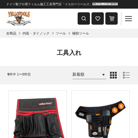
ドイツ製プロ用フィルム施工工具専門店「イエローツールズ」
重要なおしらせ
2024年8月1日 価格改定につきまして
全商品
内装・ダイノック
ツール
補助ツール
工具入れ
9
件中 1〜9件目