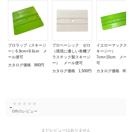
プロラップ（スキージ
プロベーシック ゼロ
イエローマックス（
ー）6.9cm×9.6cm メ
（環境に優しい有機プ
キージー）
ール便可
ラスチック製スキージ
7cm×15cm メール
ー） メール便可
可
カタログ価格
880円
カタログ価格
1,500円
カタログ価格
800
★
★
★
★
★
-
0件のレビュー
まだレビューはありません