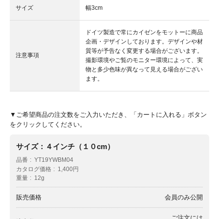
サイズ
幅3cm
ドイツ製造で常にカイゼンをモットーに商品
企画・デザインしております。デザインや材
質等が予告なく変更する場合がございます。
注意事項
撮影環境やご覧のモニター環境によって、実
物と多少色味が異なって見える場合がござい
ます。
▼ご希望商品の注文数をご入力いただき、「カートに入れる」ボタン
をクリックしてください。
サイズ：４インチ（１０cm）
品番
YT19YWBM04
カタログ価格
1,400円
重量
12g
販売価格
会員のみ公開
ご注文には