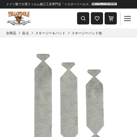
ドイツ製プロ用フィルム施工工具専門店「イエローツールズ」
重要なおしらせ
2024年8月1日 価格改定につきまして
全商品
貼る
スキージー＆パッド
スキージーパッド他