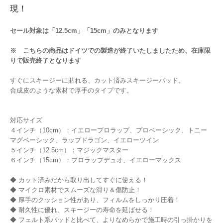
現！
セール対象は「12.5cm」「15cm」のみとなります
※ こちらの商品はドイツでの製造が終了いたしましたため、在庫限
りで販売終了となります
すぐにスキージーに貼れる、カット済みスキージーパッド。
合成皮のような素材で厚手のタイプです。
対応サイズ
４インチ（10cm）：イエロープロラップ、プロベーシック、トニー
マグベーシック、ラップドラゴン、イエローツイン
５インチ（12.5cm）：マジックマスター
６インチ（15cm）：プロラップデュオ、イエローマックス
◆ カット済みだから取り出してすぐに使える！
◆ マイクロ素材でスムーズな滑り＆傷防止！
◆ 厚手のクッション性があり、フィルムをしっかり圧着！
◆ 耐久性に優れ、スキージーの寿命を延ばせる！
◆ フェルト系パッドと比べて、よりなめらかで施工時の引っ掛かりを