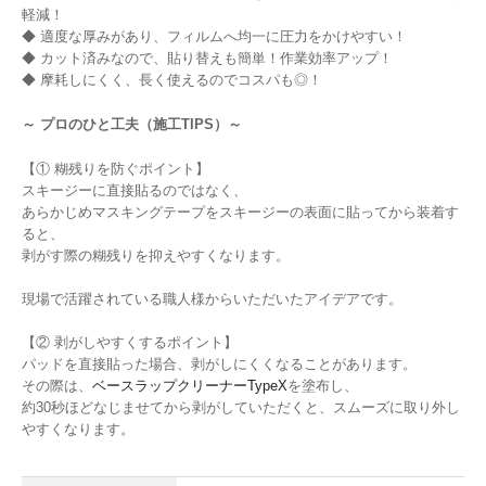
軽減！
◆ 適度な厚みがあり、フィルムへ均一に圧力をかけやすい！
◆ カット済みなので、貼り替えも簡単！作業効率アップ！
◆ 摩耗しにくく、長く使えるのでコスパも◎！
～ プロのひと工夫（施工TIPS）～
【① 糊残りを防ぐポイント】
スキージーに直接貼るのではなく、
あらかじめマスキングテープをスキージーの表面に貼ってから装着す
ると、
剥がす際の糊残りを抑えやすくなります。
現場で活躍されている職人様からいただいたアイデアです。
【② 剥がしやすくするポイント】
パッドを直接貼った場合、剥がしにくくなることがあります。
その際は、
ベースラップクリーナーTypeX
を塗布し、
約30秒ほどなじませてから剥がしていただくと、スムーズに取り外し
やすくなります。