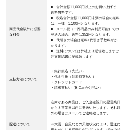
■ 合計金額11,000円以上のお買い上げで、
送料無料です。
■ 税込合計金額11,000円未満の場合の送料
は、一律 1,100円となります。
商品代金以外に必要
■ メール便（一部商品のみ利用可能）での
な料金
発送の場合、送料は352円となります。
■ 代引きの場合は送料+代引き手数料がか
かります。
■ 送料については弊社より返信致しますご
注文確認書に記載致します
・銀行振込（先払い）
・代金引換（到着時支払い）
支払方法について
・クレジットカード
・請求書払い（B-Cartかけ払い）
在庫がある商品は、ご入金確認日の翌営業日
から３営業日以内に発送いたします。それ以
外の場合はメールでご連絡致します。
配送について
※大雪、台風などの天候状況により、運送に
遅れが生じる可能性がございます。遅れの状