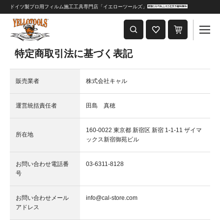
ドイツ製プロ用フィルム施工工具専門店「イエローツールズ」
重要なおしらせ
2024年8月1日 価格改定につきまして
特定商取引法に基づく表記
販売業者
株式会社キャル
運営統括責任者
田島 真穂
160-0022 東京都 新宿区 新宿 1-1-11 ザイマ
所在地
ックス新宿御苑ビル
お問い合わせ電話番
03-6311-8128
号
お問い合わせメール
info@cal-store.com
アドレス