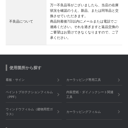
万一不良品等がございましたら、当店の在庫
状況を確認のうえ、新品、または同等品と交
換させていただきます。
不良品について
商品到着後7日以内にメールまたは電話でご
連絡ください。それを過ぎますと返品交換の
ご要望はお受けできなくなりますので、ご了
承ください。
使用箇所から探す
看板・サイン
カーラッピング専用工具
ペイントプロテクションフィルム
内装壁紙・ダイノックシート関連
（PPF）
工具
ウィンドウフィルム（建物用窓ガ
カーラッピングフィルム
ラス）