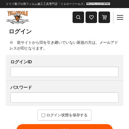
ドイツ製プロ用フィルム施工工具専門店「イエローツールズ」
重要なおしらせ
2024年8月1日 価格改定につきまして
ログイン
※ 前サイトからIDを引き継いでいない新規の方は、メールアド
レスがIDとなります。
ログインID
パスワード
ログイン状態を保存する