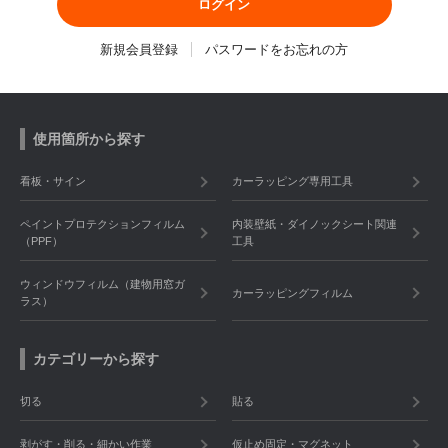
新規会員登録
パスワードをお忘れの方
使用箇所から探す
看板・サイン
カーラッピング専用工具
ペイントプロテクションフィルム
内装壁紙・ダイノックシート関連
（PPF）
工具
ウィンドウフィルム（建物用窓ガ
カーラッピングフィルム
ラス）
カテゴリーから探す
切る
貼る
剥がす・削る・細かい作業
仮止め固定・マグネット