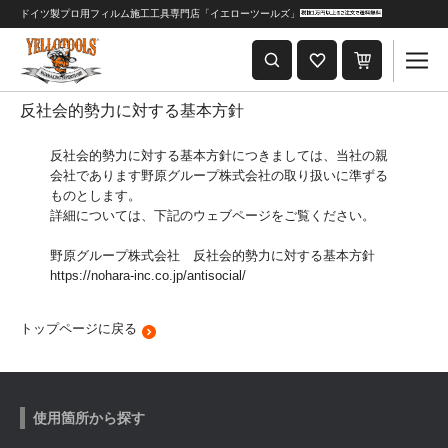
ドイツ製プロ用フィルム施工工具専門店「イエローツールズ」
重要なおしらせ
2024年8月1日 価格改定につきまして
反社会的勢力に対する基本方針
反社会的勢力に対する基本方針につきましては、当社の親
会社であります野原グループ株式会社の取り扱いに準ずる
ものとします。
詳細については、下記のウェブページをご覧ください。
野原グループ株式会社 反社会的勢力に対する基本方針
https://nohara-inc.co.jp/antisocial/
トップページに戻る
使用箇所から探す