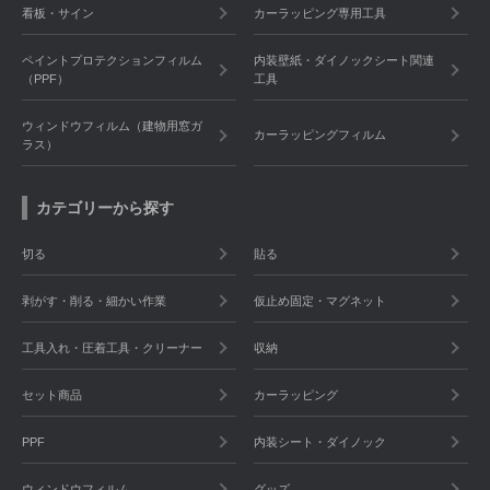
看板・サイン
カーラッピング専用工具
ペイントプロテクションフィルム
内装壁紙・ダイノックシート関連
（PPF）
工具
ウィンドウフィルム（建物用窓ガ
カーラッピングフィルム
ラス）
カテゴリーから探す
切る
貼る
剥がす・削る・細かい作業
仮止め固定・マグネット
工具入れ・圧着工具・クリーナー
収納
セット商品
カーラッピング
PPF
内装シート・ダイノック
ウィンドウフィルム
グッズ