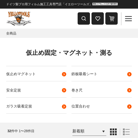
ドイツ製プロ用フィルム施工工具専門店「イエローツールズ」
重要なおしらせ
2024年8月1日 価格改定につきまして
全商品
仮止め固定・マグネット・測る
仮止めマグネット
鉄板吸着シート
安全定規
巻き尺
ガラス吸着定規
位置合わせ
32
件中 1〜28件目