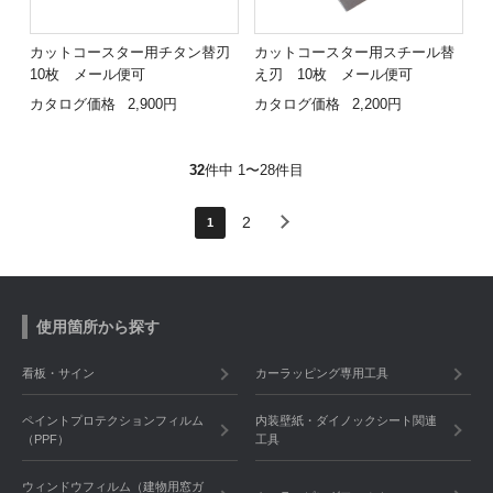
カットコースター用チタン替刃
カットコースター用スチール替
10枚 メール便可
え刃 10枚 メール便可
カタログ価格
2,900円
カタログ価格
2,200円
32
件中 1〜28件目
2
1
使用箇所から探す
看板・サイン
カーラッピング専用工具
ペイントプロテクションフィルム
内装壁紙・ダイノックシート関連
（PPF）
工具
ウィンドウフィルム（建物用窓ガ