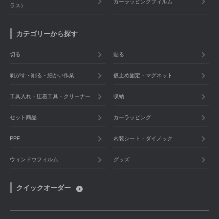
カーラッピングフィルム
ラス）
カテゴリーから探す
切る
貼る
剥がす・削る・細かい作業
仮止め固定・マグネット
工具入れ・圧着工具・クリーナー
収納
セット商品
カーラッピング
PPF
内装シート・ダイノック
ウィンドウフィルム
グッズ
クイックオーダー