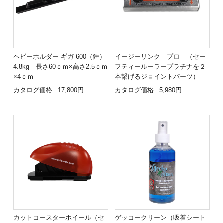
ヘビーホルダー ギガ 600（錘）
イージーリンク プロ （セー
4.8kg 長さ60ｃｍ×高さ2.5ｃｍ
フティールーラープラチナを２
×4ｃｍ
本繋げるジョイントパーツ）
カタログ価格
17,800円
カタログ価格
5,980円
カットコースターホイール（セ
ゲッコークリーン（吸着シート