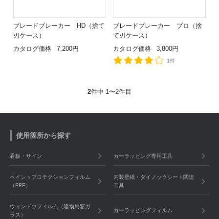
ブレードブレーカー HD（捨て
ブレードブレーカー プロ（捨
刃ケース）
て刃ケース）
カタログ価格
7,200円
カタログ価格
3,800円
1件
2
件中 1〜2件目
使用箇所から探す
看板・サイン
カーラッピング専用工具
ペイントプロテクションフィルム
内装壁紙・ダイノックシート関連
（PPF）
工具
ウィンドウフィルム（建物用窓ガ
カーラッピングフィルム
ラス）