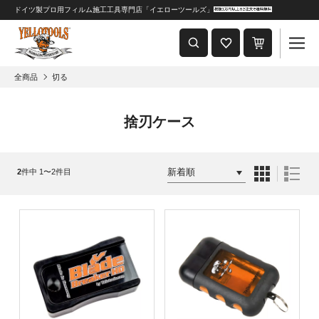
ドイツ製プロ用フィルム施工工具専門店「イエローツールズ」
重要なおしらせ
2024年8月1日 価格改定につきまして
全商品
切る
捨刃ケース
2
件中 1〜2件目