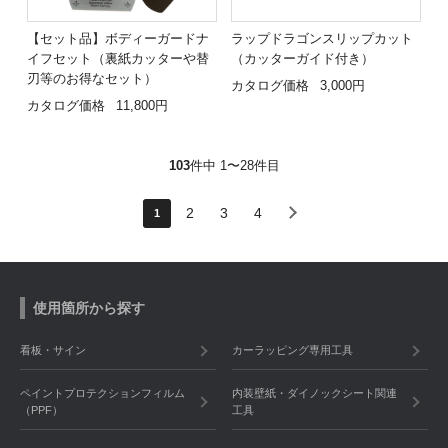
【セット品】ボディーガードナ
ラップドラゴンスリップカット
イフセット（裏紙カッターや替
（カッターガイド付き）
刃等のお得なセット）
カタログ価格
3,000円
カタログ価格
11,800円
103
件中 1〜28件目
2
3
4
1
使用箇所から探す
看板・サイン
カーラッピング専用工具
ペイントプロテクションフィルム
内装壁紙・ダイノックシート関連
（PPF）
工具