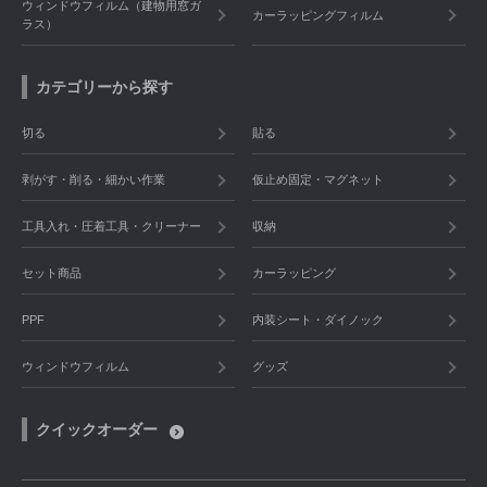
ウィンドウフィルム（建物用窓ガ
カーラッピングフィルム
ラス）
カテゴリーから探す
切る
貼る
剥がす・削る・細かい作業
仮止め固定・マグネット
工具入れ・圧着工具・クリーナー
収納
セット商品
カーラッピング
PPF
内装シート・ダイノック
ウィンドウフィルム
グッズ
クイックオーダー