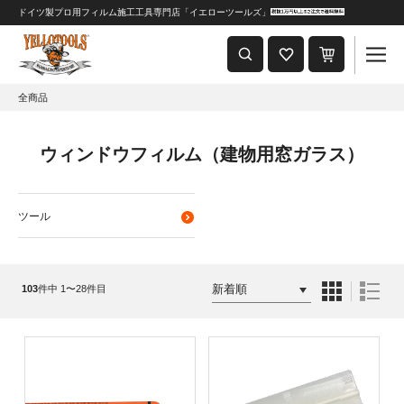
ドイツ製プロ用フィルム施工工具専門店「イエローツールズ」
重要なおしらせ
2024年8月1日 価格改定につきまして
全商品
ウィンドウフィルム（建物用窓ガラス）
ツール
103
件中 1〜28件目