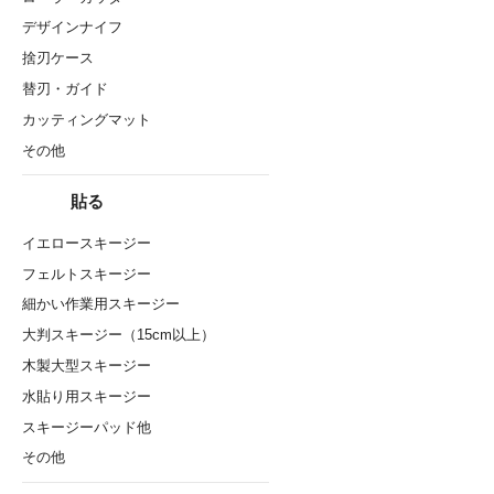
デザインナイフ
捨刃ケース
替刃・ガイド
カッティングマット
その他
貼る
イエロースキージー
フェルトスキージー
細かい作業用スキージー
大判スキージー（15cm以上）
木製大型スキージー
水貼り用スキージー
スキージーパッド他
その他