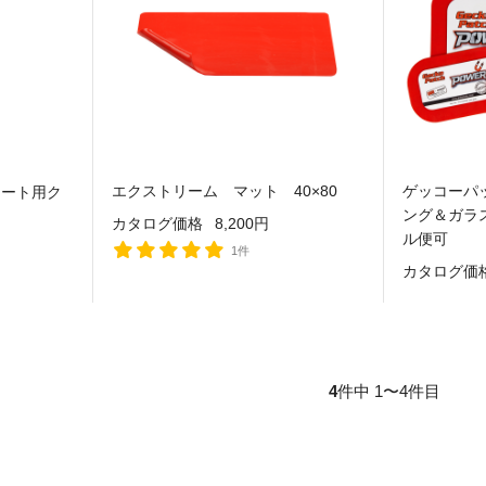
エクストリーム マット 40×80
ゲッコーパ
シート用ク
ング＆ガラ
カタログ価格
8,200円
ル便可
1件
カタログ価
4
件中 1〜4件目