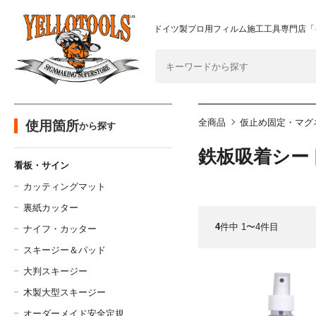
2024年8月1日 価格改定につきまして
重要なおしらせ
ドイツ製プロ用フィルム施工工具専門店「
全商品
仮止め固定・マグ
使用箇所
から探す
鉄板吸着シー
看板・サイン
カッティングマット
裏紙カッター
4
件中 1〜4件目
ナイフ・カッター
スキージー＆パッド
大判スキージー
木製大型スキージー
オーダーメイド安全定規