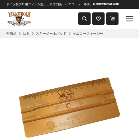
ドイツ製プロ用フィルム施工工具専門店「イエローツールズ」
重要なおしらせ
2024年8月1日 価格改定につきまして
全商品
貼る
スキージー＆パッド
イエロースキージー