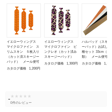
イエローウィングス
イエローウィングス
ハルパッド（スキー
マイクロファイン ス
マイクロファイン ピ
ーパッド）お試し用
リムスキン ５枚入り
ンクレオ（カット済み
種セット 33cm（4種
（カット済スキージー
スキージーパッド）
類） メール便可
パッド） メール便可
カタログ価格
1,300円
カタログ価格
1,50
カタログ価格
1,200円
★
★
★
★
★
-
0件のレビュー