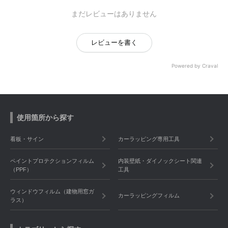
まだレビューはありません
レビューを書く
Powered by Craval
使用箇所から探す
看板・サイン
カーラッピング専用工具
ペイントプロテクションフィルム
内装壁紙・ダイノックシート関連
（PPF）
工具
ウィンドウフィルム（建物用窓ガ
カーラッピングフィルム
ラス）