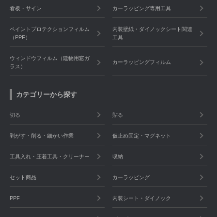
看板・サイン
カーラッピング専用工具
ペイントプロテクションフィルム
内装壁紙・ダイノックシート関連
（PPF）
工具
ウィンドウフィルム（建物用窓ガ
カーラッピングフィルム
ラス）
カテゴリーから探す
切る
貼る
剥がす・削る・細かい作業
仮止め固定・マグネット
工具入れ・圧着工具・クリーナー
収納
セット商品
カーラッピング
PPF
内装シート・ダイノック