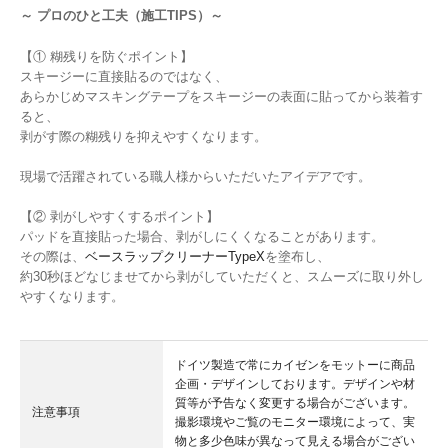
～ プロのひと工夫（施工TIPS）～
【① 糊残りを防ぐポイント】
スキージーに直接貼るのではなく、
あらかじめマスキングテープをスキージーの表面に貼ってから装着す
ると、
剥がす際の糊残りを抑えやすくなります。
現場で活躍されている職人様からいただいたアイデアです。
【② 剥がしやすくするポイント】
パッドを直接貼った場合、剥がしにくくなることがあります。
その際は、
ベースラップクリーナーTypeX
を塗布し、
約30秒ほどなじませてから剥がしていただくと、スムーズに取り外し
やすくなります。
ドイツ製造で常にカイゼンをモットーに商品
企画・デザインしております。デザインや材
質等が予告なく変更する場合がございます。
注意事項
撮影環境やご覧のモニター環境によって、実
物と多少色味が異なって見える場合がござい