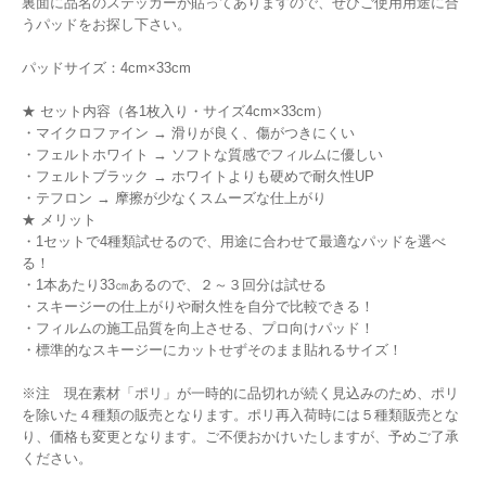
裏面に品名のステッカーが貼ってありますので、ぜひご使用用途に合
うパッドをお探し下さい。
パッドサイズ：4cm×33cm
★ セット内容（各1枚入り・サイズ4cm×33cm）
・マイクロファイン → 滑りが良く、傷がつきにくい
・フェルトホワイト → ソフトな質感でフィルムに優しい
・フェルトブラック → ホワイトよりも硬めで耐久性UP
・テフロン → 摩擦が少なくスムーズな仕上がり
★ メリット
・1セットで4種類試せるので、用途に合わせて最適なパッドを選べ
る！
・1本あたり33㎝あるので、２～３回分は試せる
・スキージーの仕上がりや耐久性を自分で比較できる！
・フィルムの施工品質を向上させる、プロ向けパッド！
・標準的なスキージーにカットせずそのまま貼れるサイズ！
※注 現在素材「ポリ」が一時的に品切れが続く見込みのため、ポリ
を除いた４種類の販売となります。ポリ再入荷時には５種類販売とな
り、価格も変更となります。ご不便おかけいたしますが、予めご了承
ください。