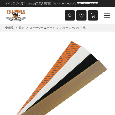
ドイツ製プロ用フィルム施工工具専門店「イエローツールズ」
重要なおしらせ
2024年8月1日 価格改定につきまして
全商品
貼る
スキージー＆パッド
スキージーパッド他