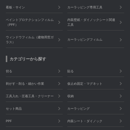
看板・サイン
カーラッピング専用工具
ペイントプロテクションフィルム
内装壁紙・ダイノックシート関連
（PPF）
工具
ウィンドウフィルム（建物用窓ガ
カーラッピングフィルム
ラス）
カテゴリーから探す
切る
貼る
剥がす・削る・細かい作業
仮止め固定・マグネット
工具入れ・圧着工具・クリーナー
収納
セット商品
カーラッピング
PPF
内装シート・ダイノック