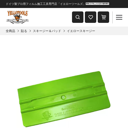
ドイツ製プロ用フィルム施工工具専門店「イエローツールズ」
重要なおしらせ
2024年8月1日 価格改定につきまして
全商品
貼る
スキージー＆パッド
イエロースキージー