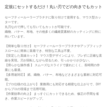
定規にセットするだけ！丸い刃でどの向きでもカット
セーフティールーラープラチナに取り付けて使用する、マウス型カッ
ターです。
丸刃なので押しても引いてもカットが可能です。
織物、バナー、布地、その他多くの繊維質素材のカッティングに特に
向いています。
【簡単な取り付け】 セーフティールーラープラチナやアップフィック
スロールに簡単に装着でき、特別な工具は不要。
【安定した直線カット】 マウス型デザインにより、ブレずに正確な直
線を実現。刃が回転しながら切るため、引っかかりが少ない。
【滑らかな操作感 】 スムーズなスライドで疲れにくく、長時間の作
業にも最適。
【多用途対応】 紙、織物、バナー、布地などさまざまな素材に対応可
能。
【プロ仕様の仕上がり】 業務用にも対応する精密な仕上がりで、DIY
からプロの現場まで活用可能。
【作業効率の向上】 まっすぐにカットできるため、修正の手間を省
き、作業スピードがアップ。