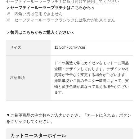
セーフティールーラープラチナに取り付けて使用してください
＞セーフティールーラープラチナはこちらから＜
※ 四角い刃は使用できません
※ セーフティールーラークラシックには取付が出来ません
＞替刃はこちらからご購入ください＜
サイズ
11.5cm×6cm×7cm
ドイツ製造で常にカイゼンをモットーに商品
企画・デザインしております。デザインや材
質等が予告なく変更する場合がございます。
注意事項
撮影環境やご覧のモニター環境によって、実
物と多少色味が異なって見える場合がござい
ます。
▼ご希望商品の注文数をご入力いただき、「カートに入れる」ボタン
をクリックしてください。
カットコースターホイール