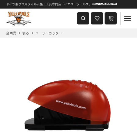
ドイツ製プロ用フィルム施工工具専門店「イエローツールズ」
重要なおしらせ
2024年8月1日 価格改定につきまして
全商品
切る
ローラーカッター