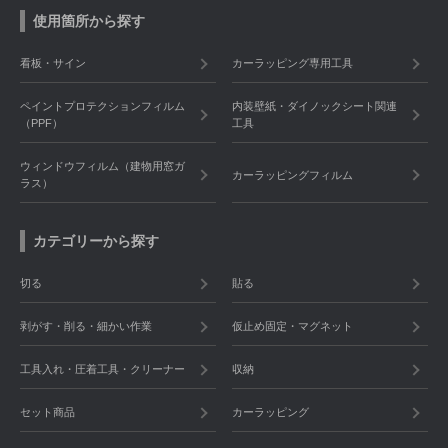
使用箇所から探す
看板・サイン
カーラッピング専用工具
ペイントプロテクションフィルム
内装壁紙・ダイノックシート関連
（PPF）
工具
ウィンドウフィルム（建物用窓ガ
カーラッピングフィルム
ラス）
カテゴリーから探す
切る
貼る
剥がす・削る・細かい作業
仮止め固定・マグネット
工具入れ・圧着工具・クリーナー
収納
セット商品
カーラッピング