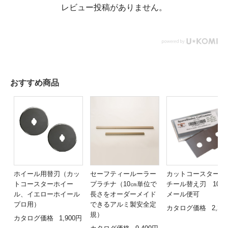
レビュー投稿がありません。
おすすめ商品
ホイール用替刃（カッ
セーフティールーラー
カットコースター用
トコースターホイー
プラチナ（10㎝単位で
チール替え刃 10
ル、イエローホイール
長さをオーダーメイド
メール便可
プロ用）
できるアルミ製安全定
カタログ価格
2,20
規）
カタログ価格
1,900円