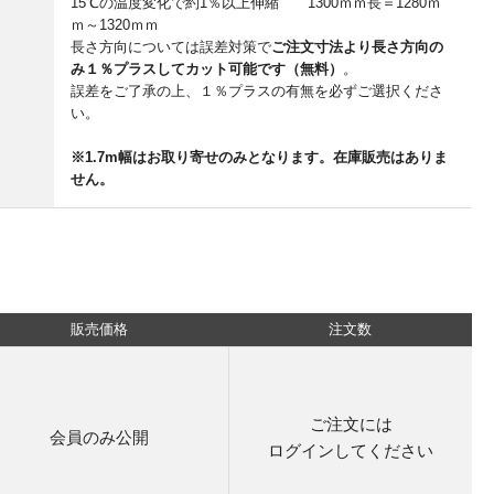
15℃の温度変化で約1％以上伸縮 1300ｍｍ長＝1280ｍ
ｍ～1320ｍｍ
長さ方向については誤差対策で
ご注文寸法より長さ方向の
み１％プラスしてカット可能です（無料）
。
誤差をご了承の上、１％プラスの有無を必ずご選択くださ
い。
※1.7m幅はお取り寄せのみとなります。在庫販売はありま
せん。
販売価格
注文数
ご注文には
会員のみ公開
ログイン
してください