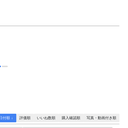
ン
日付順 ↓
評価順
いいね数順
購入確認順
写真・動画付き順