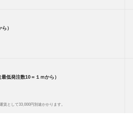
から）
（最低発注数10＝１ｍから）
として33,000円別途かかります。