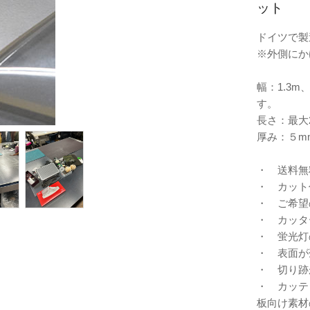
ット
ドイツで製
※外側にか
幅：1.3m
す。
長さ：最大
厚み：５m
・ 送料無
・ カット
・ ご希望
・ カッタ
・ 蛍光灯
・ 表面が
・ 切り跡
・ カッテ
板向け素材