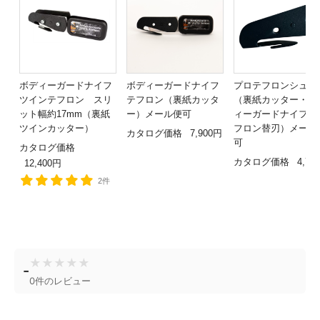
ボディーガードナイフ
ボディーガードナイフ
プロテフロンシュー
ツインテフロン スリ
テフロン（裏紙カッタ
（裏紙カッター・ボ
ット幅約17mm（裏紙
ー）メール便可
ィーガードナイフ用
ツインカッター）
フロン替刃）メール
カタログ価格
7,900円
可
カタログ価格
カタログ価格
4,70
12,400円
2件
★
★
★
★
★
-
0件のレビュー