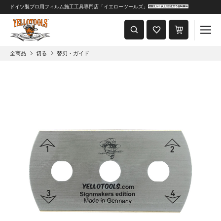
ドイツ製プロ用フィルム施工工具専門店「イエローツールズ」
重要なおしらせ
2024年8月1日 価格改定につきまして
全商品
切る
替刃・ガイド