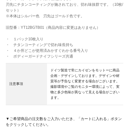
刃先にチタンコーティングが施されており、切れ味抜群です。（10枚/
セット）
※本体はシルバー色 刃先はゴールド色です。
旧型番：YT12BGTB01（商品内容に変更はありません）
・ １パック10枚入り
・ チタンコーティングで切れ味長持ち
・ ４か所どこが使用済みかすぐわかる番号入り
・ ボディーガードナイフシリーズ共通
ドイツ製造で常にカイゼンをモットーに商品
企画・デザインしております。デザインや材
質等が予告なく変更する場合がございます。
注意事項
撮影環境やご覧のモニター環境によって、実
物と多少色味が異なって見える場合がござい
ます。
▼ご希望商品の注文数をご入力いただき、「カートに入れる」ボタン
をクリックしてください。