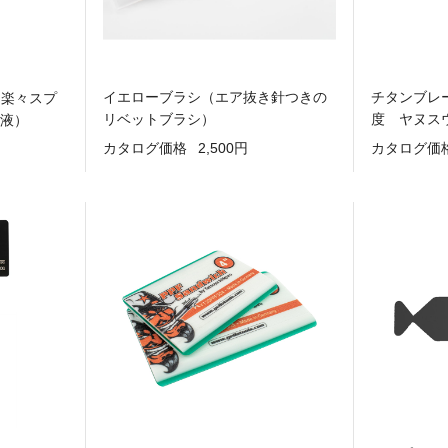
イエローブラシ（エア抜き針つきの
チタンブレ
り楽々スプ
リベットブラシ）
度 ヤヌス
工液）
カタログ価格
2,500円
カタログ価