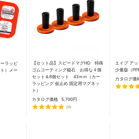
【セット品】スピードマグHD 特殊
エイプ アッ
カーラッピ
ゴムコーティング磁石 お得な４個
少量版（P
ット）メー
セット＆8個セット 43ｍｍ（カー
カタログ価
ラッピング 仮止め 固定用マグネッ
ト）
カタログ価格
5,700円
2件