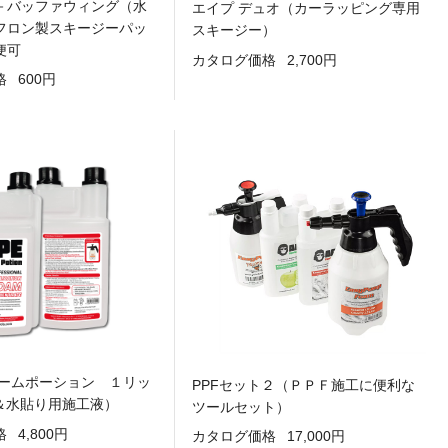
－バッファウィング（水
エイプ デュオ（カーラッピング専用
フロン製スキージーパッ
スキージー）
便可
カタログ価格
2,700円
格
600円
ォームポーション １リッ
PPFセット２（ＰＰＦ施工に便利な
F＆水貼り用施工液）
ツールセット）
格
4,800円
カタログ価格
17,000円