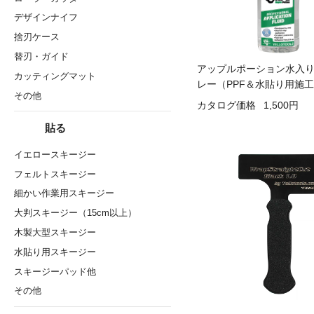
デザインナイフ
捨刃ケース
替刃・ガイド
アップルポーション水入
カッティングマット
レー（PPF＆水貼り用施
その他
カタログ価格
1,500円
貼る
イエロースキージー
フェルトスキージー
細かい作業用スキージー
大判スキージー（15cm以上）
木製大型スキージー
水貼り用スキージー
スキージーパッド他
その他