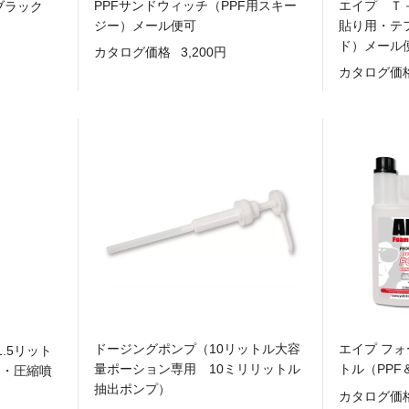
PPFサンドウィッチ（PPF用スキー
エイプ Ｔ
ブラック
ジー）メール便可
貼り用・テ
ド）メール
カタログ価格
3,200円
カタログ価
ドージングポンプ（10リットル大容
エイプ フ
.5リット
量ポーション専用 10ミリリットル
トル（PP
用・圧縮噴
抽出ポンプ）
カタログ価