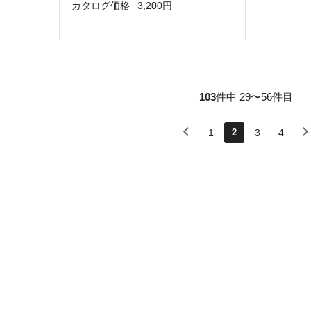
カタログ価格
3,200円
103
件中 29〜56件目
1
2
3
4