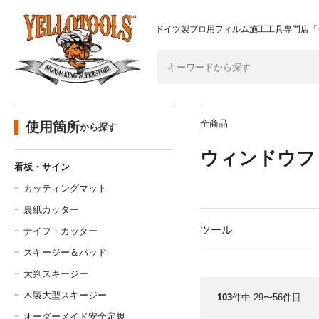
2024年8月1日 価格改定につきまして
重要なおしらせ
ドイツ製プロ用フィルム施工工具専門店「
全商品
使用箇所
から探す
ウィンドウフ
看板・サイン
カッティングマット
裏紙カッター
ツール
ナイフ・カッター
スキージー＆パッド
大判スキージー
木製大型スキージー
103
件中 29〜56件目
オーダーメイド安全定規