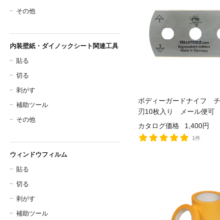
その他
内装壁紙・ダイノックシート関連工具
貼る
切る
剥がす
ボディーガードナイフ 
補助ツール
刃10枚入り メール便可
その他
カタログ価格
1,400円
1件
ウィンドウフィルム
貼る
切る
剥がす
補助ツール