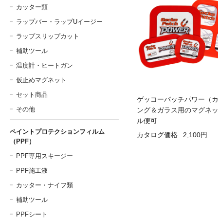
カッター類
ラップバー・ラップUイージー
ラップスリップカット
補助ツール
温度計・ヒートガン
仮止めマグネット
セット商品
ゲッコーパッチパワー（
その他
ング＆ガラス用のマグネ
ル便可
ペイントプロテクションフィルム
カタログ価格
2,100円
（PPF）
PPF専用スキージー
PPF施工液
カッター・ナイフ類
補助ツール
PPFシート