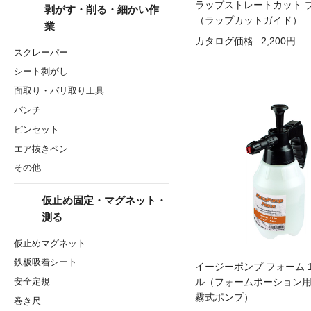
ラップストレートカット 
剥がす・削る・細かい作
（ラップカットガイド）
業
カタログ価格
2,200円
スクレーパー
シート剥がし
面取り・バリ取り工具
パンチ
ピンセット
エア抜きペン
その他
仮止め固定・マグネット・
測る
仮止めマグネット
鉄板吸着シート
イージーポンプ フォーム 1
ル（フォームポーション
安全定規
霧式ポンプ）
巻き尺