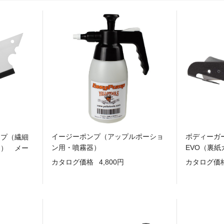
イージーポンプ（アップルポーショ
ボディーガ
イプ（繊細
ン用・噴霧器）
EVO（裏
ー） メー
カタログ価格
4,800円
カタログ価