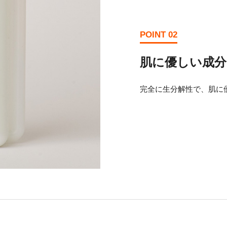
POINT 02
肌に優しい成
完全に生分解性で、肌に優