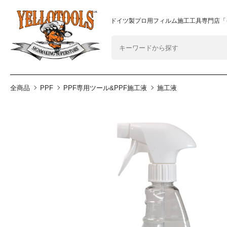
2024年8月1日 価格改定につきまして
重要なおしらせ
ドイツ製プロ用フィルム施工工具専門店「
全商品
PPF
PPF専用ツール&PPF施工液
施工液