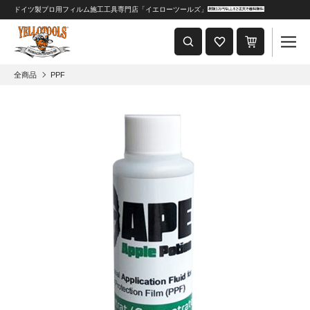
ドイツ製プロ用フィルム施工工具専門店「イエローツールズ」
重要なおしらせ
2024年8月1日 価格改定につきまして
全商品
PPF