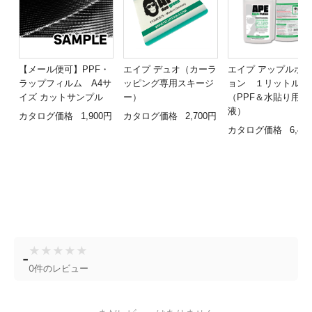
【メール便可】PPF・
エイプ デュオ（カーラ
エイプ アップルポ
ラップフィルム A4サ
ッピング専用スキージ
ョン １リットル
イズ カットサンプル
ー）
（PPF＆水貼り用施
液）
カタログ価格
1,900円
カタログ価格
2,700円
カタログ価格
6,40
★
★
★
★
★
-
0件のレビュー