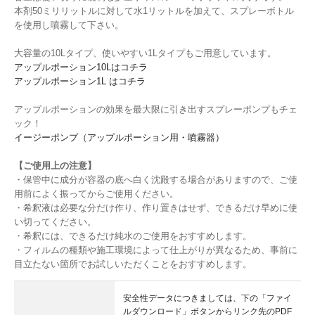
本剤50ミリリットルに対して水1リットルを加えて、スプレーボトル
を使用し噴霧して下さい。
大容量の10Lタイプ、使いやすい1Lタイプもご用意しています。
アップルポーション10Lはコチラ
アップルポーション1L はコチラ
アップルポーションの効果を最大限に引き出すスプレーポンプもチェ
ック！
イージーポンプ（アップルポーション用・噴霧器）
【ご使用上の注意】
・保管中に成分が容器の底へ白く沈殿する場合がありますので、ご使
用前によく振ってからご使用ください。
・希釈液は必要な分だけ作り、作り置きはせず、できるだけ早めに使
い切ってください。
・希釈には、できるだけ純水のご使用をおすすめします。
・フィルムの種類や施工環境によって仕上がりが異なるため、事前に
目立たない箇所でお試しいただくことをおすすめします。
安全性データにつきましては、下の「ファイ
ルダウンロード」ボタンからリンク先のPDF