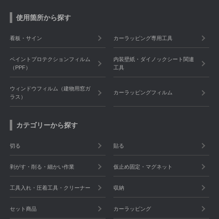
使用箇所から探す
看板・サイン
カーラッピング専用工具
ペイントプロテクションフィルム
内装壁紙・ダイノックシート関連
（PPF）
工具
ウィンドウフィルム（建物用窓ガ
カーラッピングフィルム
ラス）
カテゴリーから探す
切る
貼る
剥がす・削る・細かい作業
仮止め固定・マグネット
工具入れ・圧着工具・クリーナー
収納
セット商品
カーラッピング