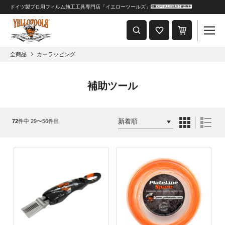
ドイツ製プロ用フィルム施工工具専門店「イエローツールズ」
重要なおしらせ
2024年8月1日 価格改定につきまして
全商品
カーラッピング
補助ツール
72
件中 29〜56件目