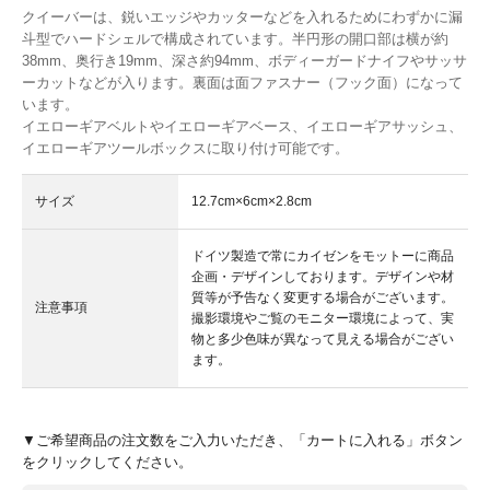
クイーバーは、鋭いエッジやカッターなどを入れるためにわずかに漏
斗型でハードシェルで構成されています。半円形の開口部は横が約
38mm、奥行き19mm、深さ約94mm、ボディーガードナイフやサッサ
ーカットなどが入ります。裏面は面ファスナー（フック面）になって
います。
イエローギアベルトやイエローギアベース、イエローギアサッシュ、
イエローギアツールボックスに取り付け可能です。
サイズ
12.7cm×6cm×2.8cm
ドイツ製造で常にカイゼンをモットーに商品
企画・デザインしております。デザインや材
質等が予告なく変更する場合がございます。
注意事項
撮影環境やご覧のモニター環境によって、実
物と多少色味が異なって見える場合がござい
ます。
▼ご希望商品の注文数をご入力いただき、「カートに入れる」ボタン
をクリックしてください。