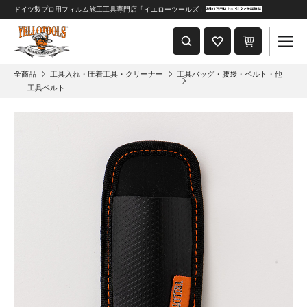
ドイツ製プロ用フィルム施工工具専門店「イエローツールズ」
重要なおしらせ
2024年8月1日 価格改定につきまして
全商品
工具入れ・圧着工具・クリーナー
工具バッグ・腰袋・ベルト・他
工具ベルト