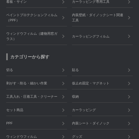
看板・サイン
カーラッピング専用工具
ペイントプロテクションフィルム
内装壁紙・ダイノックシート関連
（PPF）
工具
ウィンドウフィルム（建物用窓ガ
カーラッピングフィルム
ラス）
カテゴリーから探す
切る
貼る
剥がす・削る・細かい作業
仮止め固定・マグネット
工具入れ・圧着工具・クリーナー
収納
セット商品
カーラッピング
PPF
内装シート・ダイノック
ウィンドウフィルム
グッズ