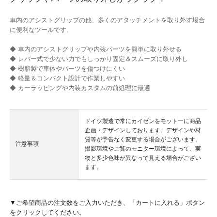
車内のアシストグリップの他、多くのアタッチメントを取り外す場合
に便利なツールです。
◆ 車内のアシストグリップや内装パーツを簡単に取り外せる
◆ レバー式で少ない力でもしっかり固定＆スムーズに取り外し
◆ 樹脂製で車体やパーツを傷つけにくい
◆ 軽量＆コンパクト設計で作業しやすい
◆ カーラッピングや内装カスタムの前処理に最適
ドイツ製造で常にカイゼンをモットーに商品
企画・デザインしております。デザインや材
質等が予告なく変更する場合がございます。
注意事項
撮影環境やご覧のモニター環境によって、実
物と多少色味が異なって見える場合がござい
ます。
▼ご希望商品の注文数をご入力いただき、「カートに入れる」ボタン
をクリックしてください。