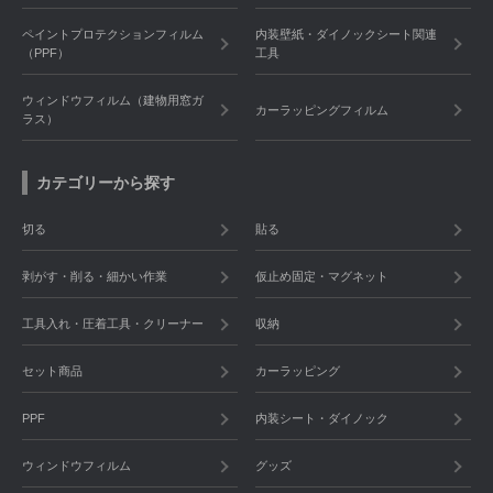
ペイントプロテクションフィルム
内装壁紙・ダイノックシート関連
（PPF）
工具
ウィンドウフィルム（建物用窓ガ
カーラッピングフィルム
ラス）
カテゴリーから探す
切る
貼る
剥がす・削る・細かい作業
仮止め固定・マグネット
工具入れ・圧着工具・クリーナー
収納
セット商品
カーラッピング
PPF
内装シート・ダイノック
ウィンドウフィルム
グッズ