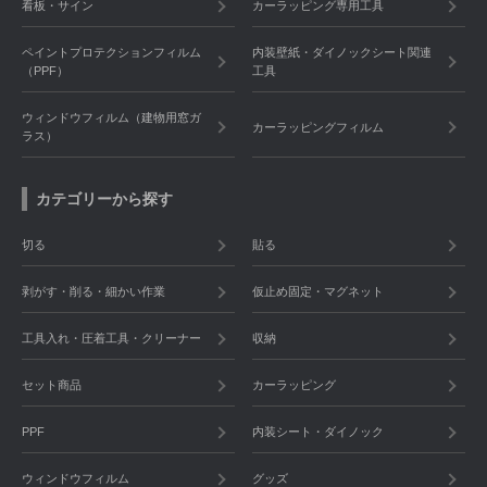
看板・サイン
カーラッピング専用工具
ペイントプロテクションフィルム
内装壁紙・ダイノックシート関連
（PPF）
工具
ウィンドウフィルム（建物用窓ガ
カーラッピングフィルム
ラス）
カテゴリーから探す
切る
貼る
剥がす・削る・細かい作業
仮止め固定・マグネット
工具入れ・圧着工具・クリーナー
収納
セット商品
カーラッピング
PPF
内装シート・ダイノック
ウィンドウフィルム
グッズ