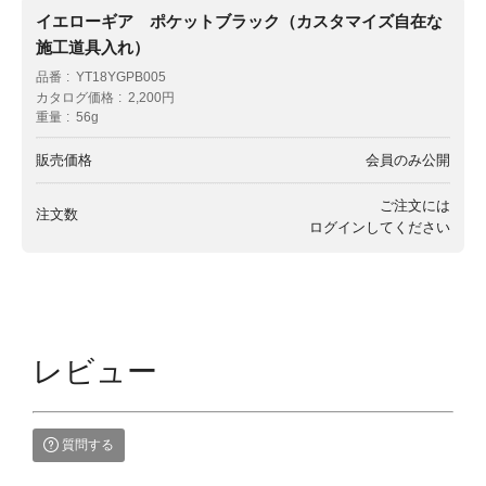
イエローギア ポケットブラック（カスタマイズ自在な
施工道具入れ）
品番
YT18YGPB005
カタログ価格
2,200円
重量
56g
販売価格
会員のみ公開
ご注文には
注文数
ログイン
してください
レビュー
質問する