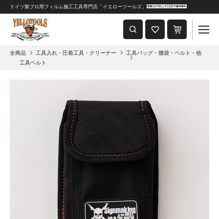
ドイツ製プロ用フィルム施工工具専門店「イエローツールズ」
重要なおしらせ
2024年8月1日 価格改定につきまして
全商品
工具入れ・圧着工具・クリーナー
工具バッグ・腰袋・ベルト・他
工具ベルト