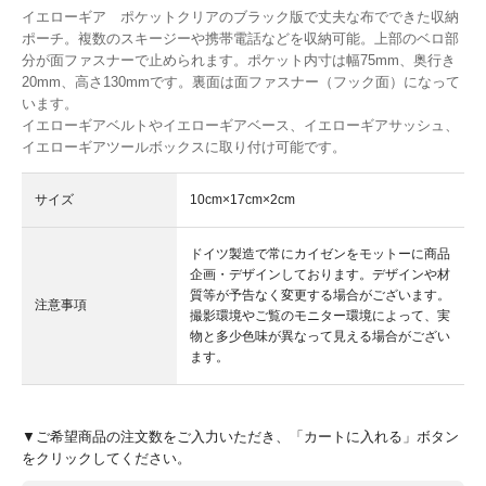
イエローギア ポケットクリアのブラック版で丈夫な布でできた収納
ポーチ。複数のスキージーや携帯電話などを収納可能。上部のベロ部
分が面ファスナーで止められます。ポケット内寸は幅75mm、奥行き
20mm、高さ130mmです。裏面は面ファスナー（フック面）になって
います。
イエローギアベルトやイエローギアベース、イエローギアサッシュ、
イエローギアツールボックスに取り付け可能です。
サイズ
10cm×17cm×2cm
ドイツ製造で常にカイゼンをモットーに商品
企画・デザインしております。デザインや材
質等が予告なく変更する場合がございます。
注意事項
撮影環境やご覧のモニター環境によって、実
物と多少色味が異なって見える場合がござい
ます。
▼ご希望商品の注文数をご入力いただき、「カートに入れる」ボタン
をクリックしてください。