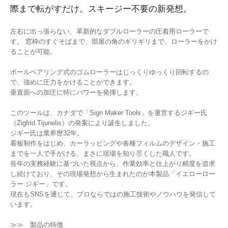
際まで転がすだけ。スキージー不要の新発想。
左右に出っ張らない、革新的なダブルローラーの圧着用ローラーで
す。 窓枠のすぐそばまで、部屋の角のギリギリまで、ローラーをかけ
ることが可能。
ボールベアリング式のゴムローラーはじっくりゆっくり回転するの
で、強めに圧力をかけることができます。
垂直面への加圧に特にパワーを発揮します。
このツールは、カナダで「Sign Maker Tools」を運営するジギー氏
（Zigfrid Tijunelis）の発案により誕生しました。
ジギー氏は業界歴32年。
看板制作をはじめ、カーラッピングや各種フィルムのデザイン・施工
までを一人で手がける、まさに現場を知り尽くした職人です。
長年の実務経験に基づいた視点から、作業効率と仕上がり精度を追求
し続けており、その現場発想から生まれたのが本製品「イエローロー
ラー ジギー」です。
現在もSNSを通じて、プロならではの施工技術やノウハウを発信して
います。
≫≫ 製品の特徴