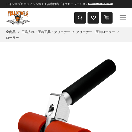
ドイツ製プロ用フィルム施工工具専門店「イエローツールズ」
重要なおしらせ
2024年8月1日 価格改定につきまして
全商品
工具入れ・圧着工具・クリーナー
クリーナー・圧着ローラー
ローラー