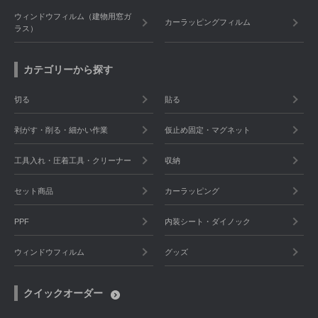
ウィンドウフィルム（建物用窓ガ
カーラッピングフィルム
ラス）
カテゴリーから探す
切る
貼る
剥がす・削る・細かい作業
仮止め固定・マグネット
工具入れ・圧着工具・クリーナー
収納
セット商品
カーラッピング
PPF
内装シート・ダイノック
ウィンドウフィルム
グッズ
クイックオーダー