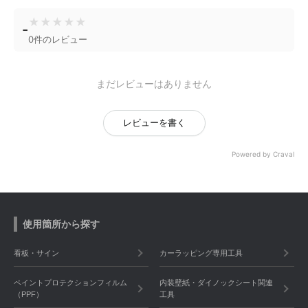
★
★
★
★
★
-
0件のレビュー
まだレビューはありません
レビューを書く
Powered by Craval
使用箇所から探す
看板・サイン
カーラッピング専用工具
ペイントプロテクションフィルム
内装壁紙・ダイノックシート関連
（PPF）
工具