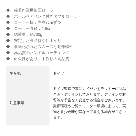
◆ 接着作業用加圧ローラー
◆ ボールベアリング付きダブルローラー
◆ ローラー幅：左右7cmずつ
◆ ローラー直径：4.8cm
◆ 総重量：約700g
◆ 安定した高品質な仕上がり
◆ 最適化されたスムーズな動作特性
◆ 高品質のハンドルコーティング
◆ 耐久性があり、手作りの高品質
生産地
ドイツ
ドイツ製造で常にカイゼンをモットーに商品
企画・デザインしております。デザインや材
質等が予告なく変更する場合がございます。
注意事項
撮影環境やご覧のモニター環境によって、実
物と多少色味が異なって見える場合がござい
ます。