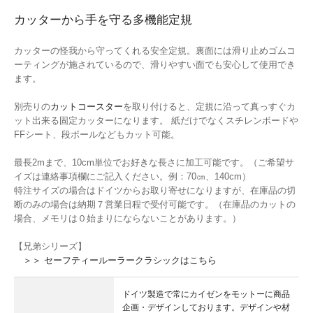
カッターから手を守る多機能定規
カッターの怪我から守ってくれる安全定規。裏面には滑り止めゴムコ
ーティングが施されているので、滑りやすい面でも安心して使用でき
ます。
別売りの
カットコースター
を取り付けると、定規に沿って真っすぐカ
ット出来る固定カッターになります。 紙だけでなくスチレンボードや
FFシート、段ボールなどもカット可能。
最長2mまで、10cm単位でお好きな長さに加工可能です。（ご希望サ
イズは連絡事項欄にご記入ください。例：70㎝、140cm）
特注サイズの場合はドイツからお取り寄せになりますが、在庫品の切
断のみの場合は納期７営業日程で受付可能です。（在庫品のカットの
場合、メモリは０始まりにならないことがあります。）
【兄弟シリーズ】
＞＞ セーフティールーラークラシックはこちら
ドイツ製造で常にカイゼンをモットーに商品
企画・デザインしております。デザインや材