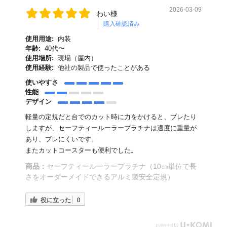
2026-03-09
わい様
購入確認済み
使用用途:
内装
年齢:
40代〜
使用場所:
現場（屋内）
使用経験:
他社の製品で使ったことがある
使いやすさ
性能
デザイン
軽量の定規だと台でのカット時に力をかけると、ブレたり
しますが、セーフティールーラープラチナは適度に重量が
あり、ブレにくいです。
またカットコースターも便利でした。
商品：
セーフティールーラープラチナ（10㎝単位で長
さをオーダーメイドできるアルミ製安全定規）
役に立った
0