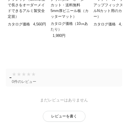
で長さをオーダーメイ
カット・送料無料
アップフィックスロ
ドできるアルミ製安全
5mm厚ビニール板（カ
ルNカット用のカッ
定規）
ッターマット）
ー）
カタログ価格（10㎝あ
カタログ価格
4,560円
カタログ価格
4,50
たり）
1,980円
★
★
★
★
★
-
0件のレビュー
まだレビューはありません
レビューを書く