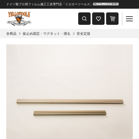
ドイツ製プロ用フィルム施工工具専門店「イエローツールズ」
重要なおしらせ
2024年8月1日 価格改定につきまして
全商品
仮止め固定・マグネット・測る
安全定規