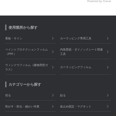
Powered by Craval
使用箇所から探す
看板・サイン
カーラッピング専用工具
ペイントプロテクションフィルム
内装壁紙・ダイノックシート関連
（PPF）
工具
ウィンドウフィルム（建物用窓ガ
カーラッピングフィルム
ラス）
カテゴリーから探す
切る
貼る
剥がす・削る・細かい作業
仮止め固定・マグネット