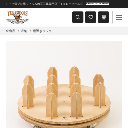
ドイツ製プロ用フィルム施工工具専門店「イエローツールズ」
重要なおしらせ
2024年8月1日 価格改定につきまして
全商品
収納
縦置きラック