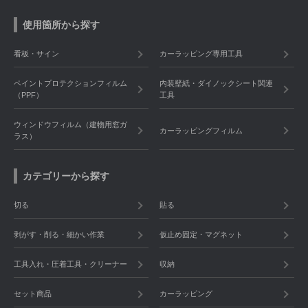
使用箇所から探す
看板・サイン
カーラッピング専用工具
ペイントプロテクションフィルム
内装壁紙・ダイノックシート関連
（PPF）
工具
ウィンドウフィルム（建物用窓ガ
カーラッピングフィルム
ラス）
カテゴリーから探す
切る
貼る
剥がす・削る・細かい作業
仮止め固定・マグネット
工具入れ・圧着工具・クリーナー
収納
セット商品
カーラッピング