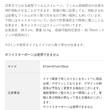
12本立てられる縦型フィルムストレージ。フィルム収納部分の台座を
360°回転させることができます。部屋の角に設置しても、回転させれ
ば必要なフィルムがすぐ取り出せるので狭い場所にも向いています。
下部にはキャスターがついているので作業場所まで簡単に運ぶことも
出来ます。各キャスターにはストッパーが付いてます。
台座直径 66.5 cm、重量 11 kg 、収納可能内芯直径： 約 75mm（３
インチ紙管向け）
※2インチ紙管タイプもドイツから取り寄せが出来ます。
※ツイスターボーンは使用できません
サイズ
67cm×67cm×30cm
ドイツ製造で常にカイゼンをモットーに商品
企画・デザインしております。デザインや材
質等が予告なく変更する場合がございます。
注意事項
撮影環境やご覧のモニター環境によって、実
物と多少色味が異なって見える場合がござい
ます。
※ツイスターボーンは使用できません