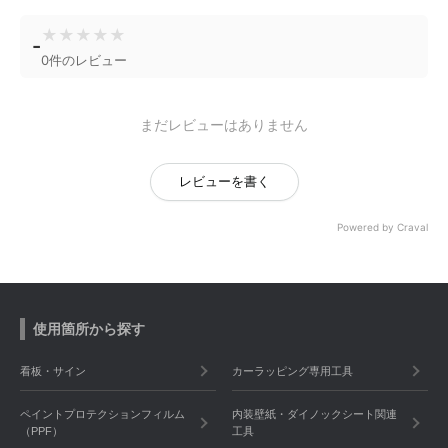
★
★
★
★
★
-
0件のレビュー
まだレビューはありません
レビューを書く
Powered by Craval
使用箇所から探す
看板・サイン
カーラッピング専用工具
ペイントプロテクションフィルム
内装壁紙・ダイノックシート関連
（PPF）
工具