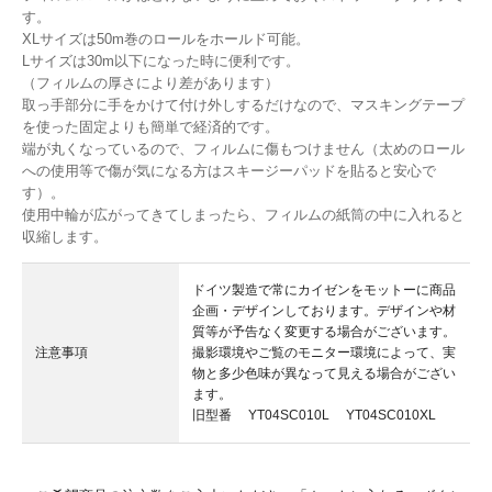
す。
XLサイズは50m巻のロールをホールド可能。
Lサイズは30m以下になった時に便利です。
（フィルムの厚さにより差があります）
取っ手部分に手をかけて付け外しするだけなので、マスキングテープ
を使った固定よりも簡単で経済的です。
端が丸くなっているので、フィルムに傷もつけません（太めのロール
への使用等で傷が気になる方はスキージーパッドを貼ると安心で
す）。
使用中輪が広がってきてしまったら、フィルムの紙筒の中に入れると
収縮します。
ドイツ製造で常にカイゼンをモットーに商品
企画・デザインしております。デザインや材
質等が予告なく変更する場合がございます。
注意事項
撮影環境やご覧のモニター環境によって、実
物と多少色味が異なって見える場合がござい
ます。
旧型番 YT04SC010L YT04SC010XL