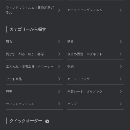
ウィンドウフィルム（建物用窓ガ
カーラッピングフィルム
ラス）
カテゴリーから探す
切る
貼る
剥がす・削る・細かい作業
仮止め固定・マグネット
工具入れ・圧着工具・クリーナー
収納
セット商品
カーラッピング
PPF
内装シート・ダイノック
ウィンドウフィルム
グッズ
クイックオーダー