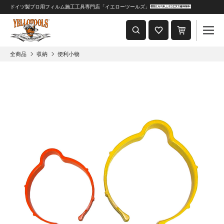
ドイツ製プロ用フィルム施工工具専門店「イエローツールズ」
重要なおしらせ
2024年8月1日 価格改定につきまして
全商品
収納
便利小物