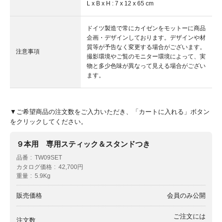
L x B x H : 7 x 12 x 65 cm
ドイツ製造で常にカイゼンをモットーに商品
企画・デザインしております。デザインや材
質等が予告なく変更する場合がございます。
注意事項
撮影環境やご覧のモニター環境によって、実
物と多少色味が異なって見える場合がござい
ます。
▼ご希望商品の注文数をご入力いただき、「カートに入れる」ボタン
をクリックしてください。
９本用 専用スティック＆スタンドつき
品番
TW09SET
カタログ価格
42,700円
重量
5.9Kg
販売価格
会員のみ公開
ご注文には
注文数