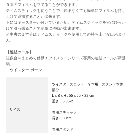
９本のフィルムを立てることができます。
ティムスティックを使うことで、屈まなくても簡単にフィルムを持ち
上げて運搬することが出来ます。
下にはキャスターが付いているため、ティムスティックを穴にひっか
けて引っ張ることで簡単に移動が出来ます。
※中央の１本分はティムスティックを使用しての持ち上げが出来ませ
ん。
【連結ツール】
複数台をまとめて移動！ツイスターシリーズ専用の連結ツールが新登
場。
・
ツイスター ボーン
ツイスタースロット ９本用 スタンド本体
部分
L x B x H : 55 x 55 x 22 cm
重さ：5.85kg
サイズ
専用スティック
長さ：83cm
専用スタンド