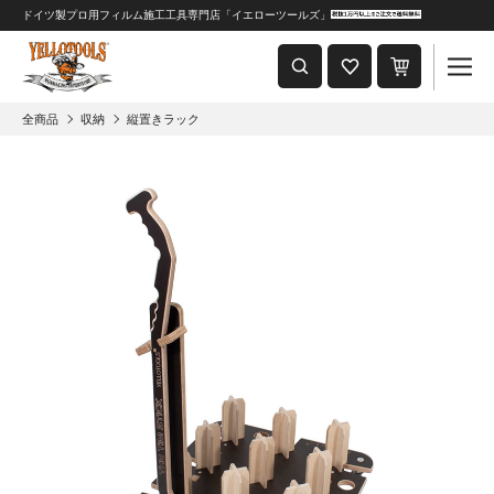
ドイツ製プロ用フィルム施工工具専門店「イエローツールズ」
重要なおしらせ
2024年8月1日 価格改定につきまして
全商品
収納
縦置きラック