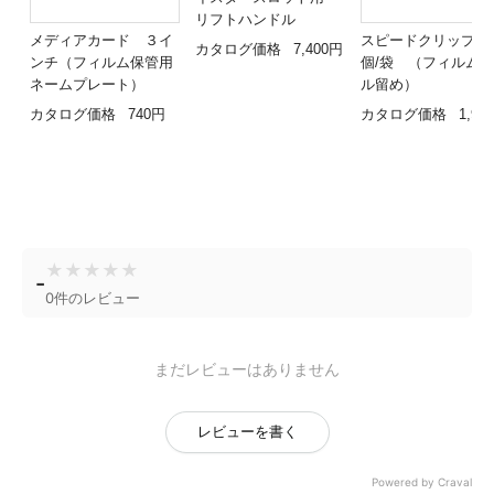
リフトハンドル
メディアカード ３イ
スピードクリップ 1
カタログ価格
7,400円
ンチ（フィルム保管用
個/袋 （フィルム
ネームプレート）
ル留め）
カタログ価格
740円
カタログ価格
1,98
★
★
★
★
★
-
0件のレビュー
まだレビューはありません
レビューを書く
Powered by Craval