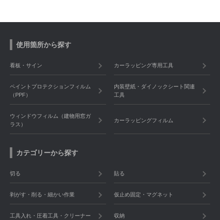
使用箇所から探す
看板・サイン
カーラッピング専用工具
ペイントプロテクションフィルム
内装壁紙・ダイノックシート関連
（PPF）
工具
ウィンドウフィルム（建物用窓ガ
カーラッピングフィルム
ラス）
カテゴリーから探す
切る
貼る
剥がす・削る・細かい作業
仮止め固定・マグネット
工具入れ・圧着工具・クリーナー
収納